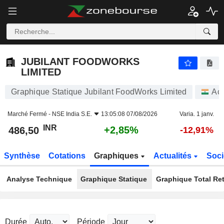
JUBILANT FOODWORKS LIMITED
486,50
₹
+2,85%
JUBILANT FOODWORKS
LIMITED
Graphique Statique Jubilant FoodWorks Limited
Act
Marché Fermé -
NSE India S.E.
13:05:08 07/08/2026
Varia. 1 janv.
INR
+2,85%
486,50
-12,91%
Synthèse
Cotations
Graphiques
Actualités
Soci
Analyse Technique
Graphique Statique
Graphique Total Re
Durée
Période