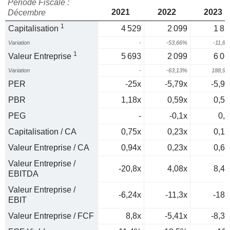
Période Fiscale :
2021
2022
2023
Décembre
1
Capitalisation
4 529
2 099
1 85
Variation
-
-53,66%
-11,8
1
Valeur Entreprise
5 693
2 099
6 06
Variation
-
-63,13%
188,9
PER
-25x
-5,79x
-5,97
PBR
1,18x
0,59x
0,55
PEG
-
-0,1x
0,4
Capitalisation / CA
0,75x
0,23x
0,19
Valeur Entreprise / CA
0,94x
0,23x
0,63
Valeur Entreprise /
-20,8x
4,08x
8,49
EBITDA
Valeur Entreprise /
-6,24x
-11,3x
-184
EBIT
Valeur Entreprise / FCF
8,8x
-5,41x
-8,33