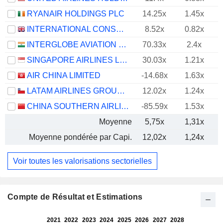
RYANAIR HOLDINGS PLC
14.25x
1.45x
INTERNATIONAL CONSOLIDATED AIRLINES GROUP, S.A.
8.52x
0.82x
INTERGLOBE AVIATION LIMITED
70.33x
2.4x
SINGAPORE AIRLINES LIMITED
30.03x
1.21x
AIR CHINA LIMITED
-14.68x
1.63x
LATAM AIRLINES GROUP S.A.
12.02x
1.24x
CHINA SOUTHERN AIRLINES COMPANY LIMITED
-85.59x
1.53x
Moyenne
5,75x
1,31x
Moyenne pondérée par Capi.
12,02x
1,24x
Voir toutes les valorisations sectorielles
Compte de Résultat et Estimations