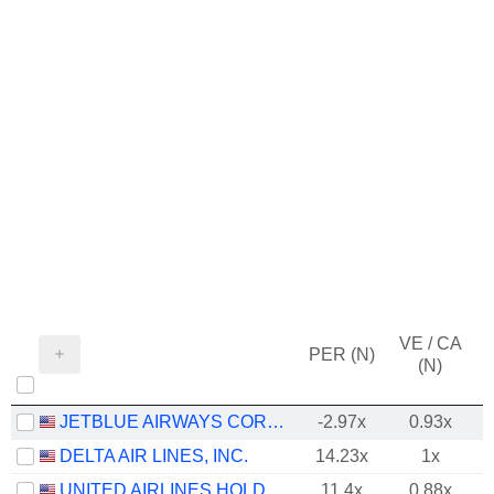
VE / CA
PER (N)
(N)
JETBLUE AIRWAYS CORPORATION
-2.97x
0.93x
DELTA AIR LINES, INC.
14.23x
1x
UNITED AIRLINES HOLDINGS, INC.
11.4x
0.88x