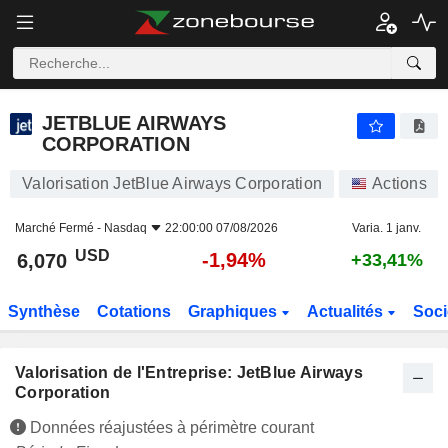
JETBLUE AIRWAYS CORPORATION
6,070
$
-1,94%
JETBLUE AIRWAYS
CORPORATION
Valorisation JetBlue Airways Corporation
Actions
Marché Fermé -
Nasdaq
22:00:00 07/08/2026
Varia. 1 janv.
USD
-1,94%
6,070
+33,41%
Synthèse
Cotations
Graphiques
Actualités
Soci
Valorisation de l'Entreprise: JetBlue Airways
Corporation
Données réajustées à périmètre courant