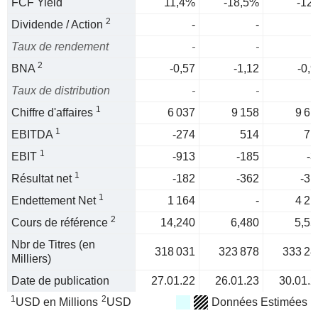
FCF Yield
11,4%
-18,5%
-12
2
Dividende / Action
-
-
Taux de rendement
-
-
2
BNA
-0,57
-1,12
-0,9
Taux de distribution
-
-
1
Chiffre d'affaires
6 037
9 158
9 61
1
EBITDA
-274
514
71
1
EBIT
-913
-185
-3
1
Résultat net
-182
-362
-31
1
Endettement Net
1 164
-
4 21
2
Cours de référence
14,240
6,480
5,55
Nbr de Titres (en
318 031
323 878
333 28
Milliers)
Date de publication
27.01.22
26.01.23
30.01.2
1
2
USD en Millions
USD
Données Estimées