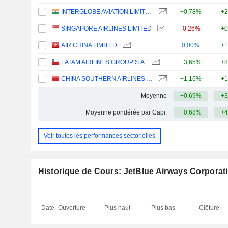
INTERGLOBE AVIATION LIMITED
+0,78%
+2
SINGAPORE AIRLINES LIMITED
-0,26%
+0
AIR CHINA LIMITED
0,00%
+1
LATAM AIRLINES GROUP S.A.
+3,65%
+8
CHINA SOUTHERN AIRLINES COMPANY LIMITED
+1,16%
+1
Moyenne
+0,69%
+3
Moyenne pondérée par Capi.
+0,68%
+4
Voir toutes les performances sectorielles
Historique de Cours: JetBlue Airways Corporat
Date
Ouverture
Plus haut
Plus bas
Clôture