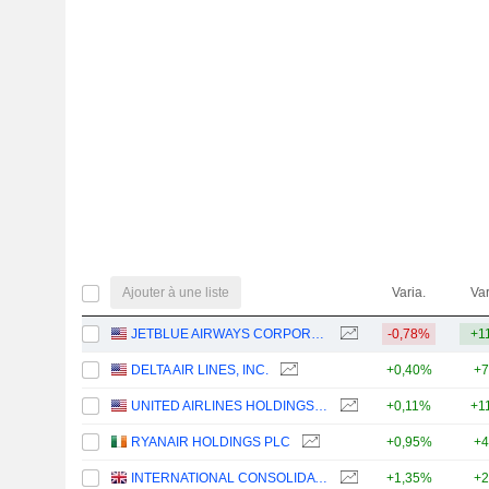
Ajouter à une liste
Varia.
Var
JETBLUE AIRWAYS CORPORATION
-0,78%
+1
DELTA AIR LINES, INC.
+0,40%
+7
UNITED AIRLINES HOLDINGS, INC.
+0,11%
+1
RYANAIR HOLDINGS PLC
+0,95%
+4
INTERNATIONAL CONSOLIDATED AIRLINES GROUP, S.A.
+1,35%
+2