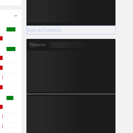
Suite du Palmarès
Palmarès