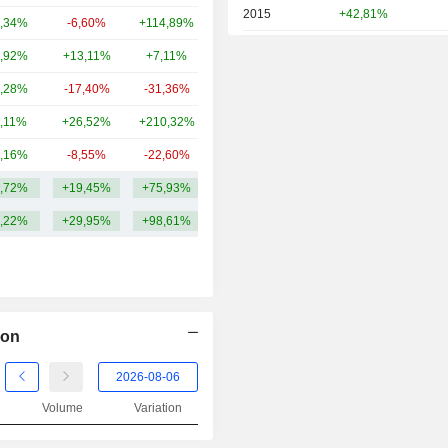
2015
+42,81%
,34%
-6,60%
+114,89%
21,78 Md
2014
+85,71%
,92%
+13,11%
+7,11%
18,6 Md
2013
+49,30%
,28%
-17,40%
-31,36%
16,78 Md
2012
+10,00%
,11%
+26,52%
+210,32%
15,98 Md
2011
-21,33%
,16%
-8,55%
-22,60%
12,41 Md
2010
+21,28%
,72%
+19,45%
+75,93%
24,78 Md
2009
-23,24%
,22%
+29,95%
+98,61%
2008
+20,34%
2007
-58,45%
2006
-7,67%
ion
2005
-0,65%
2004
-12,44%
Volume
Variation
2003
+47,33%
2002
-10,00%