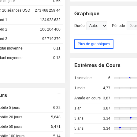
e du jour
0,55
. 20 séances USD
273 468 259,44
Graphique
ord 1
124 928 632
Durée
Période
ord 2
106 204 400
ord 3
92 719 379
Plus de graphiques
pital moyenne
0,11
ottant moyenne
0,13
Extrêmes de Cours
1 semaine
6
1 mois
4,77
urs
Année en cours
3,87
bile 5 jours
6,22
1 an
3,87
bile 20 jours
5,648
3 ans
3,34
bile 50 jours
5,471
5 ans
3,34
bile 100 jours
5,14