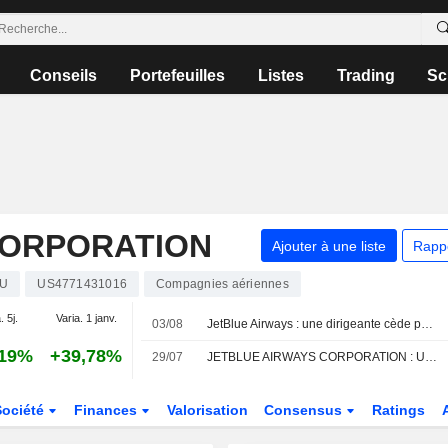
Conseils
Portefeuilles
Listes
Trading
Sc
CORPORATION
Ajouter à une liste
Rapp
LU
US4771431016
Compagnies aériennes
. 5j.
Varia. 1 janv.
03/08
JetBlue Airways : une dirigeante cède pour 444 949 $ d'actions, selon un document de la SEC
,19%
+39,78%
29/07
JETBLUE AIRWAYS CORPORATION : UBS toujours vendeur
Société
Finances
Valorisation
Consensus
Ratings