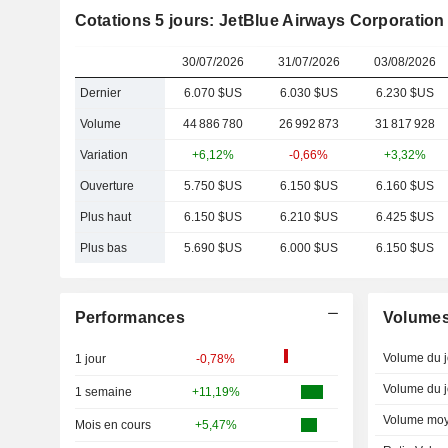
Cotations 5 jours: JetBlue Airways Corporation
30/07/2026
31/07/2026
03/08/2026
Dernier
6.070 $US
6.030 $US
6.230 $US
Volume
44 886 780
26 992 873
31 817 928
Variation
+6,12%
-0,66%
+3,32%
Ouverture
5.750 $US
6.150 $US
6.160 $US
Plus haut
6.150 $US
6.210 $US
6.425 $US
Plus bas
5.690 $US
6.000 $US
6.150 $US
Performances
Volume
Volume du j
1 jour
-0,78%
Volume du j
1 semaine
+11,19%
Volume moy
Mois en cours
+5,47%