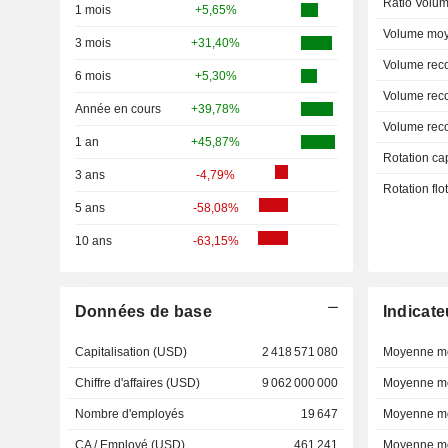
Ratio Volum
1 mois
+5,65%
Volume moy
3 mois
+31,40%
Volume rec
6 mois
+5,30%
Volume rec
Année en cours
+39,78%
Volume rec
1 an
+45,87%
Rotation ca
3 ans
-4,79%
Rotation fl
5 ans
-58,08%
10 ans
-63,15%
Données de base
Indicate
Capitalisation (USD)
2 418 571 080
Moyenne mo
Chiffre d'affaires (USD)
9 062 000 000
Moyenne mo
Nombre d'employés
19 647
Moyenne mo
CA / Employé (USD)
461 241
Moyenne mo