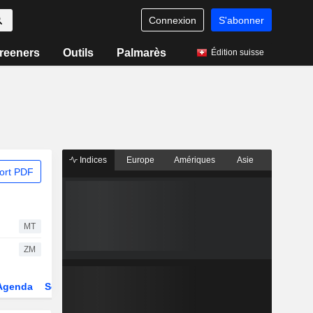
Connexion
S'abonner
reeners
Outils
Palmarès
Édition suisse
Indices
Europe
Amériques
Asie
ort PDF
MT
ZM
Agenda
Secteur
Dérivés
Fonds et ETFs