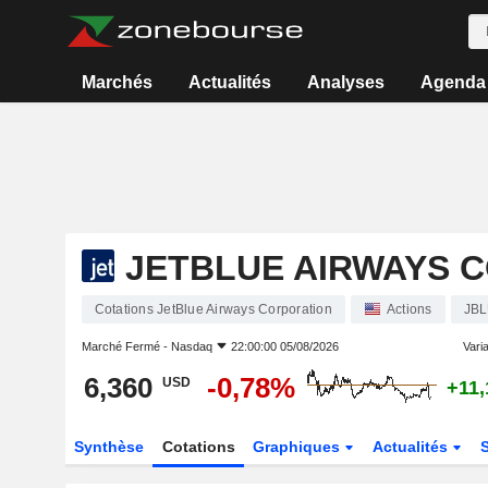
Marchés
Actualités
Analyses
Agenda
JETBLUE AIRWAYS 
Cotations JetBlue Airways Corporation
Actions
JB
Marché Fermé -
Nasdaq
22:00:00 05/08/2026
Varia
6,360
-0,78%
USD
+11
Synthèse
Cotations
Graphiques
Actualités