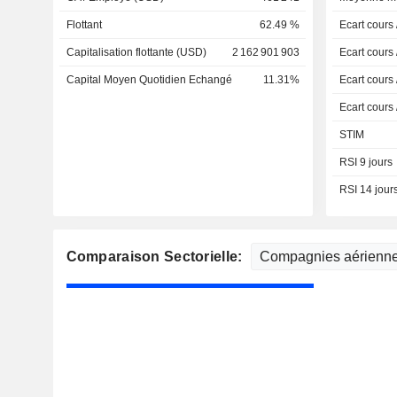
Flottant
62.49 %
Ecart cours
Capitalisation flottante (USD)
2 162 901 903
Ecart cours
Capital Moyen Quotidien Echangé
11.31%
Ecart cours
Ecart cours
STIM
RSI 9 jours
RSI 14 jour
Comparaison Sectorielle: