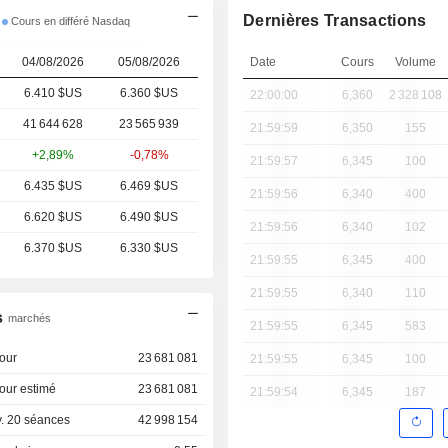
Dernières Transactions
Cours en différé Nasdaq
04/08/2026
05/08/2026
Date
Cours
Volume
6.410 $US
6.360 $US
22:00:00
6,360
2 328 108
41 644 628
23 565 939
21:59:59
6,350
155
+2,89%
-0,78%
21:59:57
6,345
100
6.435 $US
6.469 $US
21:59:56
6,340
400
6.620 $US
6.490 $US
21:59:56
6,340
102
6.370 $US
6.330 $US
21:59:55
6,345
400
21:59:55
6,340
110
s
marchés
21:59:55
6,345
583
our
23 681 081
21:59:55
6,345
100
our estimé
23 681 081
21:59:54
6,345
187
. 20 séances
42 998 154