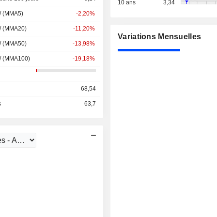
10 ans
3,34
 / (MMA5)
-2,20%
 / (MMA20)
-11,20%
Variations Mensuelles
 / (MMA50)
-13,98%
 / (MMA100)
-19,18%
68,54
s
63,7