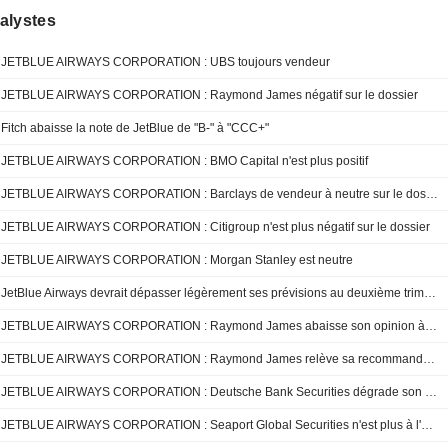
alystes
JETBLUE AIRWAYS CORPORATION : UBS toujours vendeur
JETBLUE AIRWAYS CORPORATION : Raymond James négatif sur le dossier
Fitch abaisse la note de JetBlue de "B-" à "CCC+"
JETBLUE AIRWAYS CORPORATION : BMO Capital n'est plus positif
JETBLUE AIRWAYS CORPORATION : Barclays de vendeur à neutre sur le dossier
JETBLUE AIRWAYS CORPORATION : Citigroup n'est plus négatif sur le dossier
JETBLUE AIRWAYS CORPORATION : Morgan Stanley est neutre
JetBlue Airways devrait dépasser légèrement ses prévisions au deuxième trimestre, mais l'incertitude plane sur 2025 selon UBS
JETBLUE AIRWAYS CORPORATION : Raymond James abaisse son opinion à neutre
JETBLUE AIRWAYS CORPORATION : Raymond James relève sa recommandation à acheter
JETBLUE AIRWAYS CORPORATION : Deutsche Bank Securities dégrade son opinion à neutre
JETBLUE AIRWAYS CORPORATION : Seaport Global Securities n'est plus à l'achat