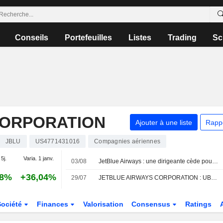
Conseils
Portefeuilles
Listes
Trading
Sc
CORPORATION
Ajouter à une liste
Rapp
JBLU
US4771431016
Compagnies aériennes
 5j.
Varia. 1 janv.
03/08
JetBlue Airways : une dirigeante cède pour 444 949 $ d'actions, selon un document de la SEC
98%
+36,04%
29/07
JETBLUE AIRWAYS CORPORATION : UBS toujours vendeur
Société
Finances
Valorisation
Consensus
Ratings