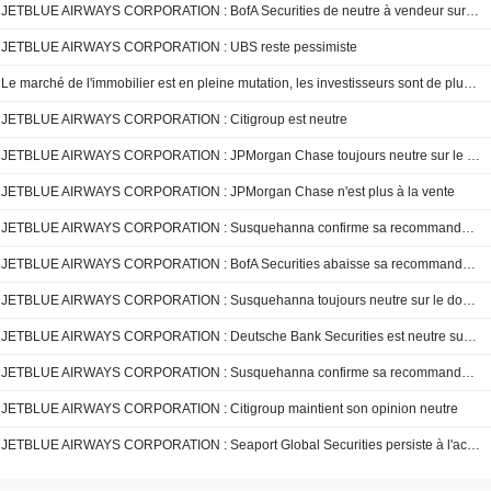
JETBLUE AIRWAYS CORPORATION : BofA Securities de neutre à vendeur sur le dossier
JETBLUE AIRWAYS CORPORATION : UBS reste pessimiste
Le marché de l'immobilier est en pleine mutation, les investisseurs sont de plus en plus nombreux.
JETBLUE AIRWAYS CORPORATION : Citigroup est neutre
JETBLUE AIRWAYS CORPORATION : JPMorgan Chase toujours neutre sur le dossier
JETBLUE AIRWAYS CORPORATION : JPMorgan Chase n'est plus à la vente
JETBLUE AIRWAYS CORPORATION : Susquehanna confirme sa recommandation neutre
JETBLUE AIRWAYS CORPORATION : BofA Securities abaisse sa recommandation à vendre
JETBLUE AIRWAYS CORPORATION : Susquehanna toujours neutre sur le dossier
JETBLUE AIRWAYS CORPORATION : Deutsche Bank Securities est neutre sur le titre
JETBLUE AIRWAYS CORPORATION : Susquehanna confirme sa recommandation neutre
JETBLUE AIRWAYS CORPORATION : Citigroup maintient son opinion neutre
JETBLUE AIRWAYS CORPORATION : Seaport Global Securities persiste à l'achat