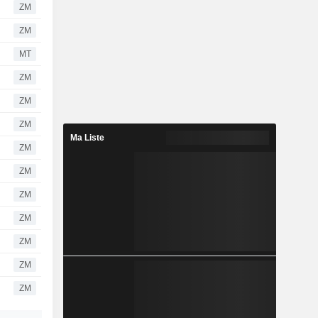
ZM
ZM
MT
ZM
ZM
ZM
Ma Liste
ZM
ZM
ZM
ZM
ZM
ZM
ZM