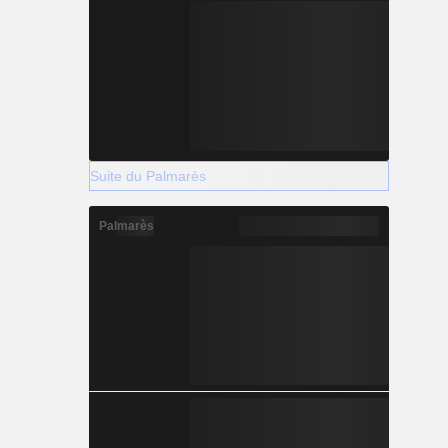
Suite du Palmarès
Palmarès