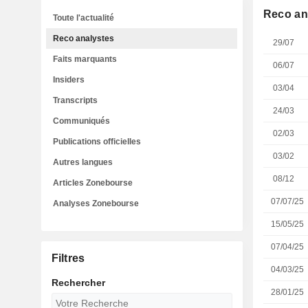
Reco an
Toute l'actualité
Reco analystes
29/07
Faits marquants
06/07
Insiders
03/04
Transcripts
24/03
Communiqués
02/03
Publications officielles
03/02
Autres langues
08/12
Articles Zonebourse
07/07/25
Analyses Zonebourse
15/05/25
07/04/25
Filtres
04/03/25
Rechercher
28/01/25