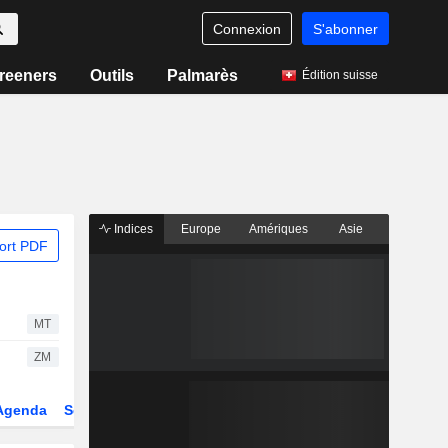
Connexion
S'abonner
reeners
Outils
Palmarès
Édition suisse
Indices
Europe
Amériques
Asie
ort PDF
MT
ZM
Agenda
Secteur
Dérivés
Fonds et ETFs