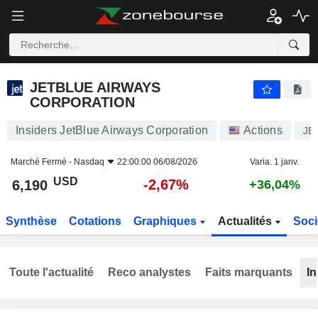
JETBLUE AIRWAYS CORPORATION
6,190
$
-2,67%
JETBLUE AIRWAYS
CORPORATION
Insiders JetBlue Airways Corporation
Actions
JB
Marché Fermé -
Nasdaq
22:00:00 06/08/2026
Varia. 1 janv.
USD
-2,67%
6,190
+36,04%
Synthèse
Cotations
Graphiques
Actualités
Soci
Toute l'actualité
Reco analystes
Faits marquants
In