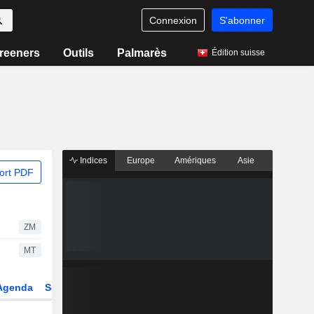
Connexion
S'abonner
reeners
Outils
Palmarès
Édition suisse
Indices
Europe
Amériques
Asie
ort PDF
ZM
MT
Agenda
Secteur
Dérivés
Fonds et ETFs