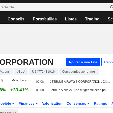
Conseils
Portefeuilles
Listes
Trading
Sc
CORPORATION
Ajouter à une liste
Rapp
Actions
JBLU
US4771431016
Compagnies aériennes
 5j.
Varia. 1 janv.
07/08
JETBLUE AIRWAYS CORPORATION : Citigroup révise son opinion et passe à vendre
66%
+33,41%
03/08
JetBlue Airways : une dirigeante cède pour 444 949 $ d'actions, selon un document de la SEC
Société
Finances
Valorisation
Consensus
Ratings