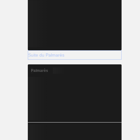
Suite du Palmarès
Palmarès