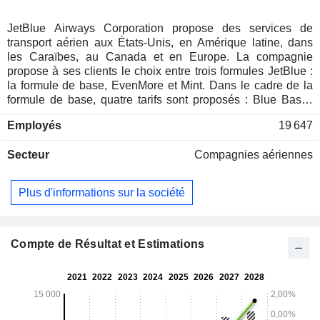
JetBlue Airways Corporation propose des services de
transport aérien aux États-Unis, en Amérique latine, dans
les Caraïbes, au Canada et en Europe. La compagnie
propose à ses clients le choix entre trois formules JetBlue :
la formule de base, EvenMore et Mint. Dans le cadre de la
formule de base, quatre tarifs sont proposés : Blue Basic,
Blue, Blue Plus et Blue Extra. Tous les tarifs JetBlue
Employés
19 647
comprennent un bagage à main gratuit, un système de
divertissement intégré au dossier de siège, une connexion
Secteur
Compagnies aériennes
Wi-Fi haut débit gratuite, des collations gratuites et des
boissons non alcoolisées gratuites. L’ensemble de sa flotte
est équipé de Fly-Fi, un service haut débit permettant
Plus d'informations sur la société
d’accéder au Wi-Fi de porte à porte depuis chaque siège. La
compagnie propose également des écrans intégrés au
dossier de siège sur l’ensemble de sa flotte, avec des
systèmes AVANT installés sur la majorité de ses appareils.
Compte de Résultat et Estimations
La société commercialise également des forfaits vacances
par l'intermédiaire de sa filiale, Paisly, LLC, qui propose des
services de vacances tout-en-un à des prix avantageux pour
la planification autonome de voyages à forfait.