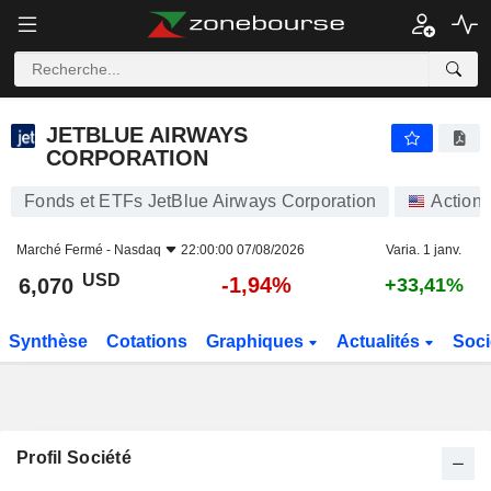
JETBLUE AIRWAYS CORPORATION
6,070
$
-1,94%
JETBLUE AIRWAYS
CORPORATION
Fonds et ETFs JetBlue Airways Corporation
Actions
Marché Fermé -
Nasdaq
22:00:00 07/08/2026
Varia. 1 janv.
USD
-1,94%
6,070
+33,41%
Synthèse
Cotations
Graphiques
Actualités
Soci
Profil Société