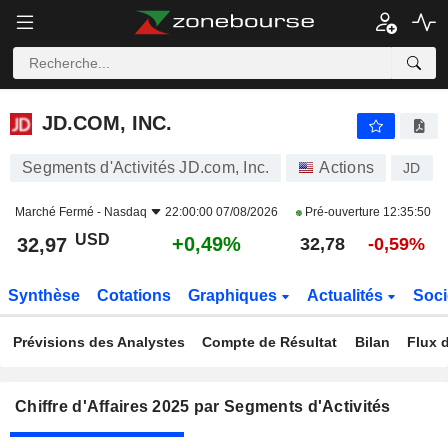
JD.COM, INC.
32,97
$
+0,49%
JD.COM, INC.
Segments d'Activités JD.com, Inc.
Actions
JD
Marché Fermé -
Nasdaq
22:00:00 07/08/2026
Pré-ouverture
12:35:50
USD
+0,49%
32,97
32,78
-0,59%
Synthèse
Cotations
Graphiques
Actualités
Soci
Prévisions des Analystes
Compte de Résultat
Bilan
Flux d
Chiffre d'Affaires 2025 par Segments d'Activités