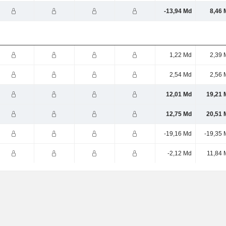
-13,94 Md
8,46 
1,22 Md
2,39 
2,54 Md
2,56 
12,01 Md
19,21 
12,75 Md
20,51 
-19,16 Md
-19,35 
-2,12 Md
11,84 