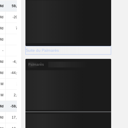
Md
59,52 Md
58,1 Md
18,99 Md
Md
-20,5 Md
-17,51 Md
-17,39 Md
Md
7,1 Md
3,9 Md
5,06 Md
Md
-
-2,78 Md
-1,1 Md
Suite du Palmarès
-
-
-
-
Md
-4,98 Md
-618 M
-397 M
Palmarès
Md
-44,02 Md
16,87 Md
58,21 Md
 M
225 M
262 M
-702 M
 M
2,63 Md
-1,01 Md
-1,84 Md
Md
-59,54 Md
-871 M
41,83 Md
Md
17,34 Md
-
-