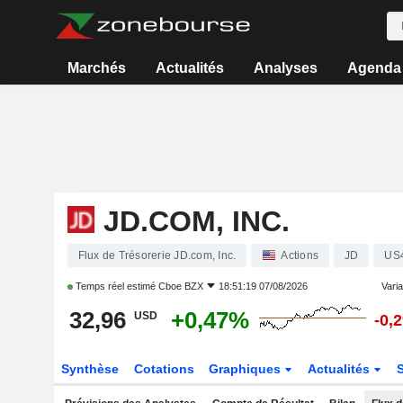
Marchés
Actualités
Analyses
Agenda
JD.COM, INC.
Flux de Trésorerie JD.com, Inc.
Actions
JD
US
Temps réel estimé
Cboe BZX
18:51:19 07/08/2026
Varia
32,96
+0,47%
USD
-0,
Synthèse
Cotations
Graphiques
Actualités