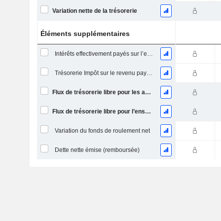
Variation nette de la trésorerie
Éléments supplémentaires
Intérêts effectivement payés sur l’exercice
Trésorerie Impôt sur le revenu payé (remboursement)Impôt effectivement payé (remboursé) sur l’exercice
Flux de trésorerie libre pour les actionnaires FCFE
Flux de trésorerie libre pour l’ensemble des pourvoyeurs de fonds (créanciers et actionnaires) FCFF
Variation du fonds de roulement net
Dette nette émise (remboursée)