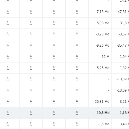
-
14,1 
7,13 Md
47,31 
-5,98 Md
-31,8 
-3,28 Md
-3,67 
-9,26 Md
-35,47 
62 M
1,04 
-5,25 Md
-1,82 
-
-13,09 
-
-13,09 
26,81 Md
3,21 
19,5 Md
1,18 
-1,5 Md
3,49 