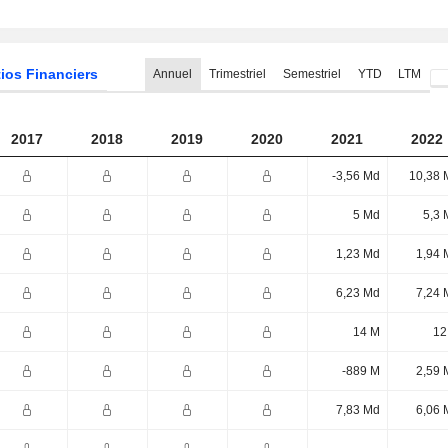
ios Financiers
Annuel
Trimestriel
Semestriel
YTD
LTM
2017
2018
2019
2020
2021
2022
-3,56 Md
10,38 
5 Md
5,3 
1,23 Md
1,94 
6,23 Md
7,24 
14 M
12
-889 M
2,59 
7,83 Md
6,06 