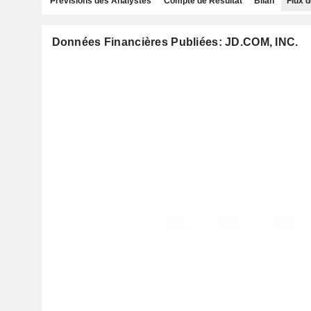
Prévisions des Analystes
Compte de Résultat
Bilan
Flux d
Données Financières Publiées: JD.COM, INC.