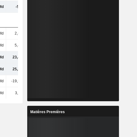
Md
-5,7 Md
36,32 Md
33,91 Md
Md
2,81 Md
2,77 Md
2,68 Md
Md
5,46 Md
8,81 Md
8,7 Md
Md
23,48 Md
13,13 Md
-10,44 Md
Md
25,27 Md
14,94 Md
-8,68 Md
Md
-19,59 Md
3,57 Md
7,67 Md
Md
3,11 Md
14,37 Md
10,27 Md
Matières Premières