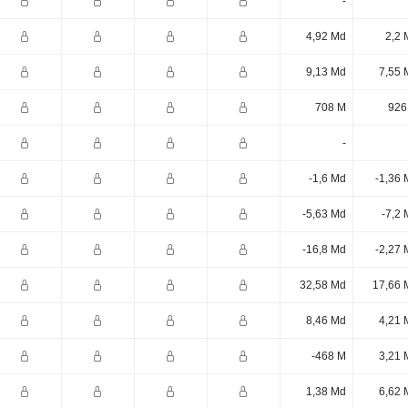
-
4,92 Md
2,2 
9,13 Md
7,55 
708 M
926
-
-1,6 Md
-1,36 
-5,63 Md
-7,2
-16,8 Md
-2,27 
32,58 Md
17,66 
8,46 Md
4,21 
-468 M
3,21 
1,38 Md
6,62 