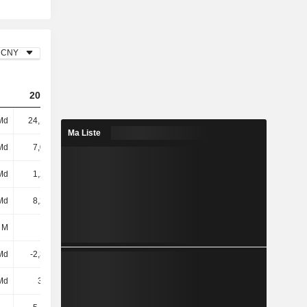
CNY
2023
2024
2025
Md
24,17 Md
41,36 Md
19,63 Md
Ma Liste
Md
7,01 Md
6,96 Md
7,66 Md
Md
1,28 Md
1,95 Md
2,09 Md
Md
8,29 Md
8,9 Md
9,75 Md
 M
12 M
-
-
Md
-2,32 Md
-2,04 Md
-458 M
Md
3,9 Md
1,94 Md
430 M