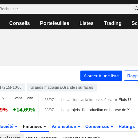
Conseils
Portefeuilles
Listes
Trading
Sc
Ajouter à une liste
Rapp
47215P1066
Grands magasins/Grandes surfaces
. 5j.
Varia. 1 janv.
28/07
Les actions asiatiques cotées aux États-Unis sous forme d'ADR chutent lourdement lors de la séance de mardi
29%
+14,69%
28/07
Les projets d'introduction en bourse de Xiaohongshu à Hong Kong sous surveillance après une plainte sur sa structure d'entreprise
Société
Finances
Valorisation
Consensus
Ratings