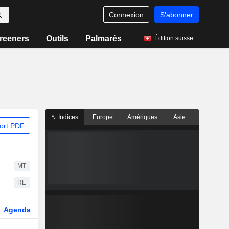
Connexion
S'abonner
reeners
Outils
Palmarès
Édition suisse
Indices
Europe
Amériques
Asie
ort PDF
MT
RE
Agenda
Secteur
Dérivés
Fonds et ETFs