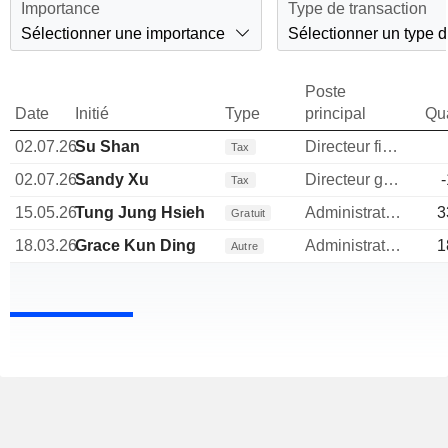
Importance
Type de transaction
Sélectionner une importance
Sélectionner un type d
Poste
Date
Initié
Type
principal
Qua
02.07.26
Su Shan
Directeur financier
Tax
02.07.26
Sandy Xu
Directeur general
Tax
15.05.26
Tung Jung Hsieh
Administrateur
3
Gratuit
18.03.26
Grace Kun Ding
Administrateur
1
Autre