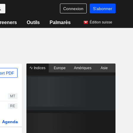
Connexion
S'abonner
reeners
Outils
Palmarès
Édition suisse
Indices
Europe
Amériques
Asie
ort PDF
MT
RE
Agenda
Secteur
Dérivés
Fonds et ETFs