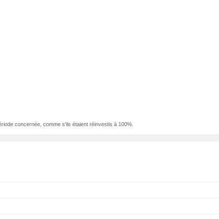
ériode concernée, comme s'ils étaient réinvestis à 100%.