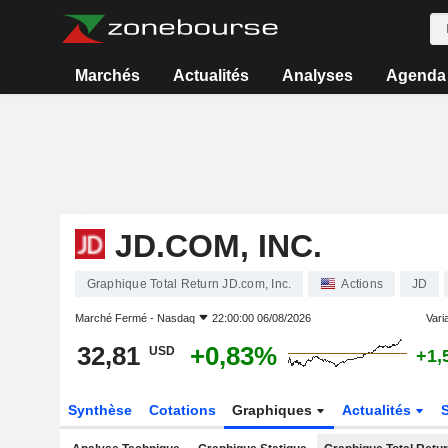
Marchés
Actualités
Analyses
Agenda
JD.COM, INC.
Graphique Total Return JD.com, Inc.
Actions
JD
Marché Fermé -
Nasdaq
22:00:00 06/08/2026
Varia
32,81
+0,83%
USD
+1,
Synthèse
Cotations
Graphiques
Actualités