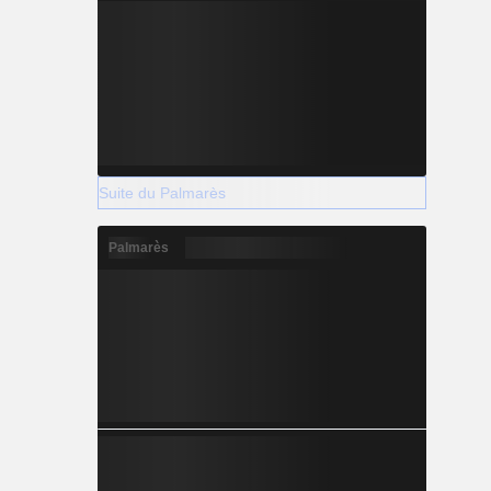
Suite du Palmarès
Palmarès