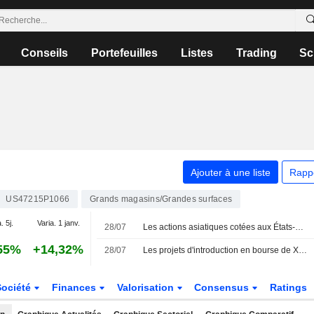
Conseils
Portefeuilles
Listes
Trading
Sc
Ajouter à une liste
Rapp
US47215P1066
Grands magasins/Grandes surfaces
. 5j.
Varia. 1 janv.
28/07
Les actions asiatiques cotées aux États-Unis sous forme d'ADR chutent lourdement lors de la séance de mardi
55%
+14,32%
28/07
Les projets d'introduction en bourse de Xiaohongshu à Hong Kong sous surveillance après une plainte sur sa structure d'entreprise
Société
Finances
Valorisation
Consensus
Ratings