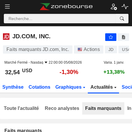
JD.COM, INC.
32,54
$
-1,30%
JD.COM, INC.
Faits marquants JD.com, Inc.
Actions
JD
US4
Marché Fermé -
Nasdaq
22:00:00 05/08/2026
Varia. 1 janv.
USD
-1,30%
32,54
+13,38%
Synthèse
Cotations
Graphiques
Actualités
Soci
Toute l'actualité
Reco analystes
Faits marquants
In
Faits marquants