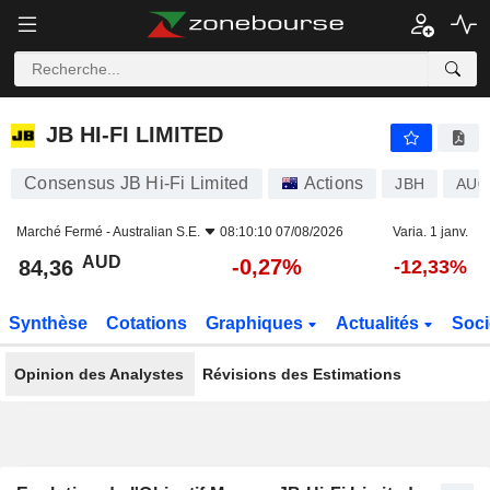
JB HI-FI LIMITED
84,36
$
-0,27%
JB HI-FI LIMITED
Consensus JB Hi-Fi Limited
Actions
JBH
AU0
Marché Fermé -
Australian S.E.
08:10:10 07/08/2026
Varia. 1 janv.
AUD
-0,27%
84,36
-12,33%
Synthèse
Cotations
Graphiques
Actualités
Soci
Opinion des Analystes
Révisions des Estimations