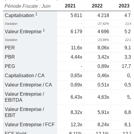
2021
2022
2023
Période Fiscale : Juin
1
Capitalisation
5 811
4 218
4 78
Variation
-
-27,42%
13,4
1
Valeur Entreprise
6 179
4 696
5 26
Variation
-
-23,99%
12,0
PER
11,6x
8,06x
9,12
PBR
4,44x
3,42x
3,37
PEG
-
0,89x
17,77
Capitalisation / CA
0,65x
0,46x
0,5
Valeur Entreprise / CA
0,69x
0,51x
0,55
Valeur Entreprise /
6,43x
4,63x
5,3
EBITDA
Valeur Entreprise /
8,32x
5,91x
6,84
EBIT
Valeur Entreprise / FCF
12,3x
8,24x
8,16
FCF Yield
8,11%
12,1%
12,3