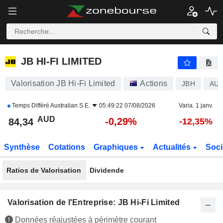
JB HI-FI LIMITED
84,34
$
-0,29%
JB HI-FI LIMITED
Valorisation JB Hi-Fi Limited
Actions
JBH
AU0
Temps Différé
Australian S.E.
05:49:22 07/08/2026
Varia. 1 janv.
AUD
-0,29%
84,34
-12,35%
Synthèse
Cotations
Graphiques
Actualités
Soci
Ratios de Valorisation
Dividende
Valorisation de l'Entreprise: JB Hi-Fi Limited
Données réajustées à périmètre courant