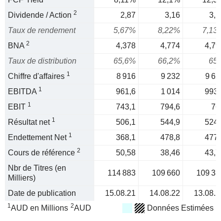
2
Dividende / Action
2,87
3,16
3,1
Taux de rendement
5,67%
8,22%
7,13
2
BNA
4,378
4,774
4,79
Taux de distribution
65,6%
66,2%
65
1
Chiffre d'affaires
8 916
9 232
9 62
1
EBITDA
961,6
1 014
993,
1
EBIT
743,1
794,6
76
1
Résultat net
506,1
544,9
524,
1
Endettement Net
368,1
478,8
477,
2
Cours de référence
50,58
38,46
43,7
Nbr de Titres (en
114 883
109 660
109 33
Milliers)
Date de publication
15.08.21
14.08.22
13.08.2
1
2
AUD en Millions
AUD
Données Estimées