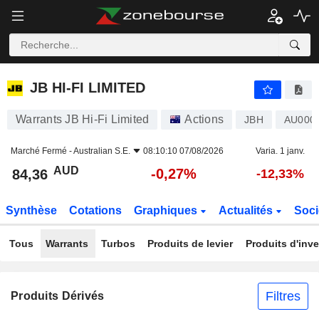
JB HI-FI LIMITED
84,36
$
-0,27%
JB HI-FI LIMITED
Warrants JB Hi-Fi Limited
Actions
JBH
AU000
Marché Fermé -
Australian S.E.
08:10:10 07/08/2026
Varia. 1 janv.
AUD
-0,27%
84,36
-12,33%
Synthèse
Cotations
Graphiques
Actualités
Soci
Tous
Warrants
Turbos
Produits de levier
Produits d'inv
Filtres
Produits Dérivés