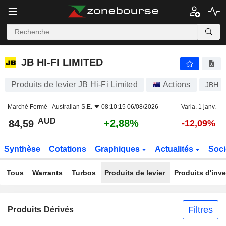
JB HI-FI LIMITED
84,59
$
+2,88%
JB HI-FI LIMITED
Produits de levier JB Hi-Fi Limited
Actions
JBH
Marché Fermé -
Australian S.E.
08:10:15 06/08/2026
Varia. 1 janv.
AUD
+2,88%
84,59
-12,09%
Synthèse
Cotations
Graphiques
Actualités
Soci
Tous
Warrants
Turbos
Produits de levier
Produits d'inv
Filtres
Produits Dérivés