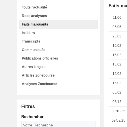
Faits m
Toute l'actualité
Reco analystes
11/06
Faits marquants
06/05
Insiders
25/03
Transcripts
16/02
Communiqués
16/02
Publications officielles
15/02
Autres langues
15/02
Articles Zonebourse
15/02
Analyses Zonebourse
05/02
03/12
Filtres
30/10/25
Rechercher
09/09/25