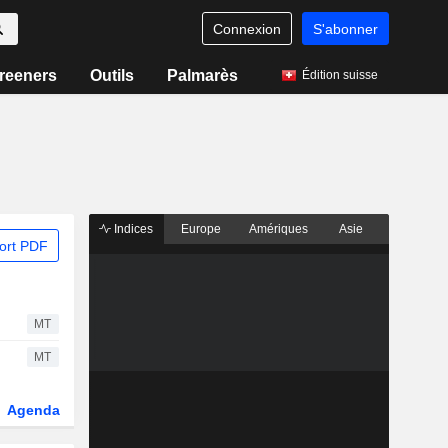
Connexion
S'abonner
reeners
Outils
Palmarès
Édition suisse
Indices
Europe
Amériques
Asie
ort PDF
MT
MT
Agenda
Secteur
Dérivés
Fonds et ETFs