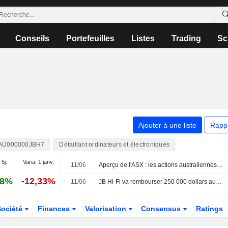
Conseils
Portefeuilles
Listes
Trading
Sc
Ajouter à une liste
Rapp
AU000000JBH7
Détaillant ordinateurs et électroniques
 5j.
Varia. 1 janv.
11/06
Aperçu de l'ASX : les actions australiennes attendues en baisse sur fond de flambée du pétrole ; Southern Cross Media Group va supprimer jusqu'à 300 postes
78%
-12,33%
11/06
JB Hi-Fi va rembourser 250 000 dollars australiens à 200 clients suite aux réserves de l'ACCC sur des publicités mensongères
Société
Finances
Valorisation
Consensus
Ratings