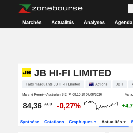
Marchés
Actualités
Analyses
Agenda
JB HI-FI LIMITED
Faits marquants JB Hi-Fi Limited
Actions
JBH
Marché Fermé -
Australian S.E.
08:10:10 07/08/2026
Varia.
84,36
-0,27%
AUD
+4,
Synthèse
Cotations
Graphiques
Actualités