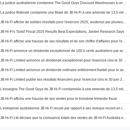
La justice australienne condamne The Good Guys Discount Warehouses à une amende de 13,5 millions de dollars australiens
La justice fédérale condamne une filiale de JB Hi-Fi à une amende de 13,5 millions AUD pour promotions trompeuses
JB Hi-Fi affiche de solides résultats pour l'exercice 2025, soutenus par plusieurs moteurs de croissance, mais des inquiétudes persistent sur la valorisation, selon Jarden
JB Hi-Fi's 'Solid' Fiscal 2025 Results Beat Expectations, Jarden Research Says
JB Hi-Fi affiche une hausse de ses résultats et de son chiffre d'affaires pour l'exercice 2025
JB Hi-Fi annonce un dividende exceptionnel de 100,0 cents australiens par action
JB Hi-Fi Limited annonce un dividende exceptionnel pour l'exercice clos le 30 juin 2025, payable le 5 septembre 2025
JB Hi-Fi Limited annonce un dividende ordinaire entièrement franké pour le semestre clos le 30 juin 2025 et fournit des prévisions de dividende pour l'exercice 2026
JB Hi-Fi Limited publie ses résultats financiers pour l'exercice clos le 30 juin 2025
L'enseigne The Good Guys de JB Hi-Fi condamnée à une amende de 13,5 millions AUD par l'ACCC
JB Hi-Fi affiche une hausse de ses ventes pour le troisième trimestre fiscal
L'entreprise australienne JB Hi-Fi recule par rapport à ses niveaux record en raison de la baisse de ses marges brutes
JB Hi-Fi Ltd déclare que la croissance totale des ventes de JB Hi-Fi Australia en janvier était de 7,4 %.