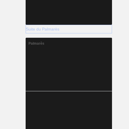
Suite du Palmarès
Palmarès