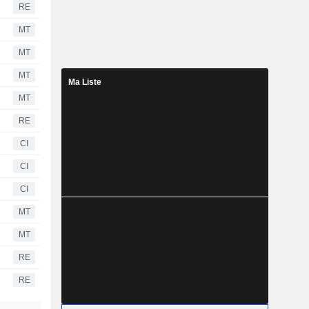
RE
MT
MT
MT
Ma Liste
MT
RE
CI
CI
CI
MT
MT
RE
RE