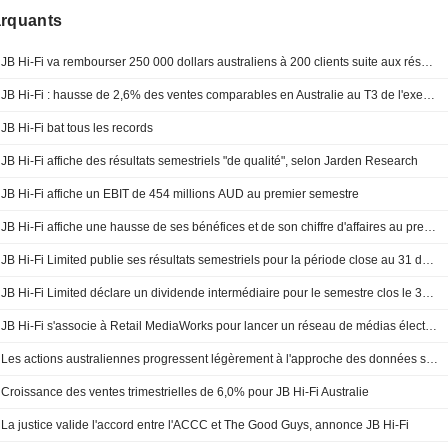
arquants
JB Hi-Fi va rembourser 250 000 dollars australiens à 200 clients suite aux réserves de l'ACCC sur des publicités mensongères
JB Hi-Fi : hausse de 2,6% des ventes comparables en Australie au T3 de l'exercice 2026, progression de 4,0% du chiffre d'affaires total
JB Hi-Fi bat tous les records
JB Hi-Fi affiche des résultats semestriels "de qualité", selon Jarden Research
JB Hi-Fi affiche un EBIT de 454 millions AUD au premier semestre
JB Hi-Fi affiche une hausse de ses bénéfices et de son chiffre d'affaires au premier semestre fiscal
JB Hi-Fi Limited publie ses résultats semestriels pour la période close au 31 décembre 2025
JB Hi-Fi Limited déclare un dividende intermédiaire pour le semestre clos le 31 décembre 2025, payable le 13 mars 2026
JB Hi-Fi s'associe à Retail MediaWorks pour lancer un réseau de médias électroniques, selon l'AFR
Les actions australiennes progressent légèrement à l'approche des données sur le PIB
Croissance des ventes trimestrielles de 6,0% pour JB Hi-Fi Australie
La justice valide l'accord entre l'ACCC et The Good Guys, annonce JB Hi-Fi