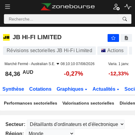
JB HI-FI LIMITED
84,36
$
-0,27%
JB HI-FI LIMITED
Révisions sectorielles JB Hi-Fi Limited
Actions
Marché Fermé -
Australian S.E.
08:10:10 07/08/2026
Varia. 1 janv.
AUD
-0,27%
84,36
-12,33%
Synthèse
Cotations
Graphiques
Actualités
Soci
Performances sectorielles
Valorisations sectorielles
Dividen
Secteur:
Région: