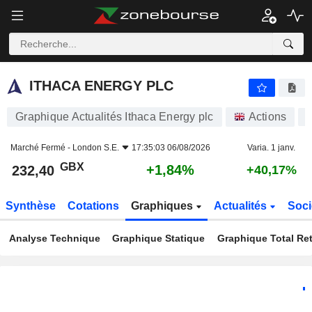
ITHACA ENERGY PLC
232,40
p
+1,84%
ITHACA ENERGY PLC
Graphique Actualités Ithaca Energy plc
Actions
Marché Fermé -
London S.E.
17:35:03 06/08/2026
Varia. 1 janv.
GBX
+1,84%
232,40
+40,17%
Synthèse
Cotations
Graphiques
Actualités
Soci
Analyse Technique
Graphique Statique
Graphique Total Re