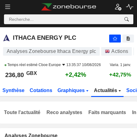
ITHACA ENERGY PLC
236,80
p
+2,42%
ITHACA ENERGY PLC
Analyses Zonebourse Ithaca Energy plc
Actions
Temps réel estimé
Cboe Europe
13:35:37 10/08/2026
Varia. 1 janv.
GBX
+2,42%
236,80
+42,75%
Synthèse
Cotations
Graphiques
Actualités
Soci
Toute l'actualité
Reco analystes
Faits marquants
In
Analyses Zonebourse