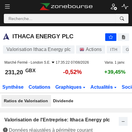
ITHACA ENERGY PLC
231,20
p
-0,52%
ITHACA ENERGY PLC
Valorisation Ithaca Energy plc
Actions
ITH
GB
Marché Fermé -
London S.E.
17:35:22 07/08/2026
Varia. 1 janv.
GBX
-0,52%
231,20
+39,45%
Synthèse
Cotations
Graphiques
Actualités
Soci
Ratios de Valorisation
Dividende
Valorisation de l'Entreprise: Ithaca Energy plc
Données réajustées à périmètre courant