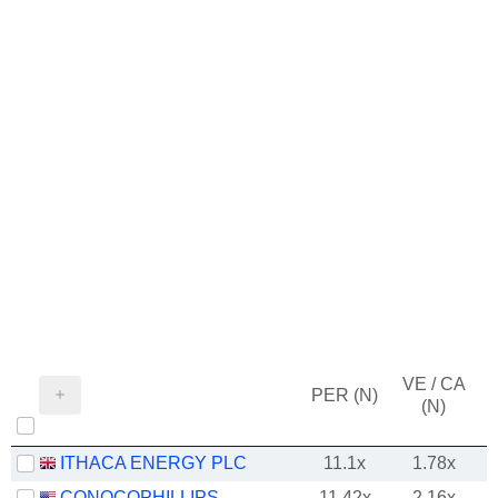
VE / CA
PER (N)
(N)
ITHACA ENERGY PLC
11.1x
1.78x
CONOCOPHILLIPS
11.42x
2.16x