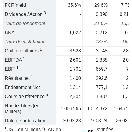
FCF Yield
35,6%
29,6%
7,73
3
Dividende / Action
-
0,396
0,219
Taux de rendement
-
21,6%
15,9
3
BNA
1,022
0,212
0,1
Taux de distribution
-
187%
169
1
Chiffre d'affaires
3 528
3 148
2 83
1
EBITDA
2 601
2 338
2 00
1
EBIT
1 701
659,7
74
1
Résultat net
1 400
292,6
21
1
Endettement Net
1 314
777,1
1 26
3
Cours de référence
2,204
1,837
1,38
Nbr de Titres (en
1 006 565
1 014 372
1 645 54
Milliers)
Date de publication
30.03.23
27.03.24
26.03.2
1
2
USD en Millions
CAD en
Données