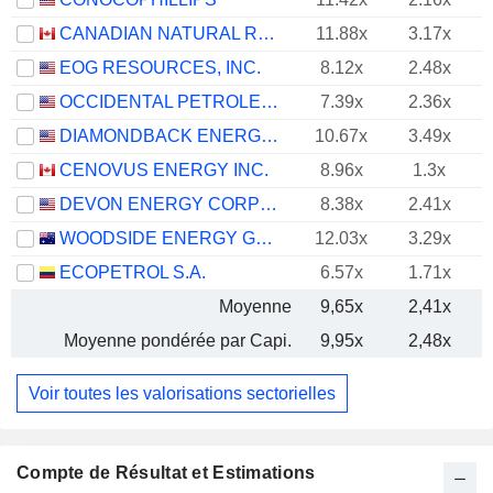
CANADIAN NATURAL RESOURCES LIMITED
11.88x
3.17x
EOG RESOURCES, INC.
8.12x
2.48x
OCCIDENTAL PETROLEUM CORPORATION
7.39x
2.36x
DIAMONDBACK ENERGY, INC.
10.67x
3.49x
CENOVUS ENERGY INC.
8.96x
1.3x
DEVON ENERGY CORPORATION
8.38x
2.41x
WOODSIDE ENERGY GROUP LTD
12.03x
3.29x
ECOPETROL S.A.
6.57x
1.71x
Moyenne
9,65x
2,41x
Moyenne pondérée par Capi.
9,95x
2,48x
Voir toutes les valorisations sectorielles
Compte de Résultat et Estimations