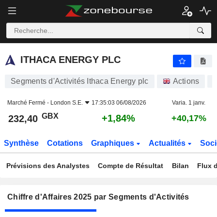
ITHACA ENERGY PLC
232,40
p
+1,84%
ITHACA ENERGY PLC
Segments d'Activités Ithaca Energy plc
Actions
Marché Fermé -
London S.E.
17:35:03 06/08/2026
Varia. 1 janv.
GBX
+1,84%
232,40
+40,17%
Synthèse
Cotations
Graphiques
Actualités
Soci
Prévisions des Analystes
Compte de Résultat
Bilan
Flux d
Chiffre d'Affaires 2025 par Segments d'Activités