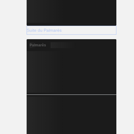
Suite du Palmarès
Palmarès