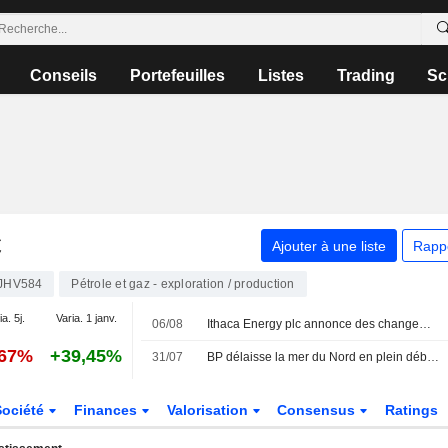
Conseils
Portefeuilles
Listes
Trading
Sc
C
Ajouter à une liste
Rapp
JHV584
Pétrole et gaz - exploration / production
a. 5j.
Varia. 1 janv.
06/08
Ithaca Energy plc annonce des changements au sein de son conseil d'administration et de ses comités, effectifs au 5 août 2026
,67%
+39,45%
31/07
BP délaisse la mer du Nord en plein débat sur les forages
Société
Finances
Valorisation
Consensus
Ratings