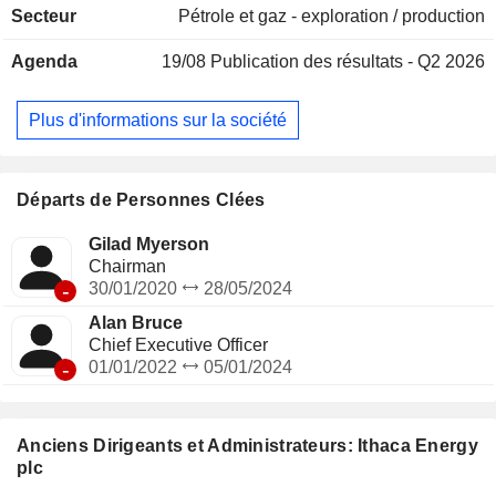
Secteur
Pétrole et gaz - exploration / production
Moray Firth, sur le plateau continental britannique, ce qui
inclut les zones Alba, Alder, Cambo, Captain, Cook,
Agenda
19/08
Publication des résultats - Q2 2026
Cygnus, Erskine et Greater Stella. Son portefeuille
comprend également divers actifs non exploités, parmi
lesquels Britannia et Satellites, Brodgar, Brrom, Callanish,
Plus d'informations sur la société
Dons, Ekgin/Franklin, Enochdhu, la zone J, Mariner,
Monarb, Pierce, Rosebank, Schiehallion et Seagull. La
société dispose d’un portefeuille de plus de 39 champs en
production sur le UKCS et de 10 champs en production
Départs de Personnes Clées
qu’elle exploite.
Gilad Myerson
Chairman
-
30/01/2020
28/05/2024
Alan Bruce
Chief Executive Officer
-
01/01/2022
05/01/2024
Anciens Dirigeants et Administrateurs: Ithaca Energy
plc