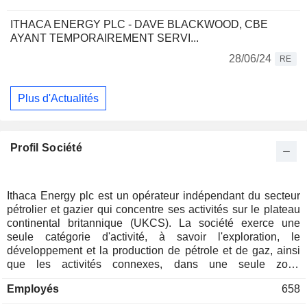
ITHACA ENERGY PLC - DAVE BLACKWOOD, CBE
AYANT TEMPORAIREMENT SERVI...
28/06/24
RE
Plus d'Actualités
Profil Société
Ithaca Energy plc est un opérateur indépendant du secteur
pétrolier et gazier qui concentre ses activités sur le plateau
continental britannique (UKCS). La société exerce une
seule catégorie d'activité, à savoir l'exploration, le
développement et la production de pétrole et de gaz, ainsi
que les activités connexes, dans une seule zone
géographique, à savoir actuellement la mer du Nord. Ses
Employés
658
actifs exploités sont situés dans les zones nord, centrale et
sud de la mer du Nord, à l'ouest des Shetland et dans le