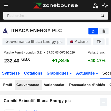
ITHACA ENERGY PLC
232,40
p
+1,84%
ITHACA ENERGY PLC
Gouvernance Ithaca Energy plc
Actions
ITH
G
Marché Fermé -
London S.E.
17:35:03 06/08/2026
Varia. 1 janv.
GBX
+1,84%
232,40
+40,17%
Synthèse
Cotations
Graphiques
Actualités
Soci
Profil
Gouvernance
Actionnariat
Transactions d'initiés
Comité Exécutif: Ithaca Energy plc
Fonctions