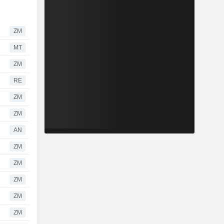
ZM
MT
ZM
RE
ZM
ZM
AN
ZM
ZM
ZM
ZM
ZM