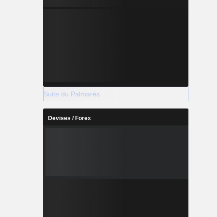
Suite du Palmarès
Devises / Forex