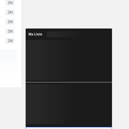
ZM
ZM
ZM
ZM
Ma Liste
ZM