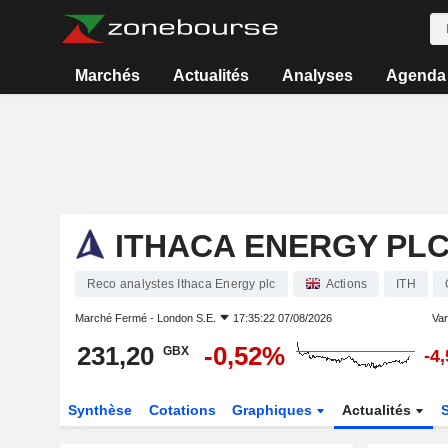
Marchés
Actualités
Analyses
Agenda
ITHACA ENERGY PL
Reco analystes Ithaca Energy plc
Actions
ITH
Marché Fermé -
London S.E.
17:35:22 07/08/2026
Vari
231,20
-0,52%
GBX
-4
Synthèse
Cotations
Graphiques
Actualités