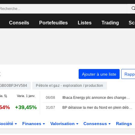
Conseils
Portefeuilles
Listes
Trading
Sc
C
Ajouter à une liste
Rapp
GB00BPJHV584
Pétrole et gaz - exploration / production
a. 5j.
Varia. 1 janv.
06/08
Ithaca Energy plc annonce des changements au sein de son conseil d'administration et de ses comités, effectifs au 5 août 2026
,54%
+39,45%
31/07
BP délaisse la mer du Nord en plein débat sur les forages
Société
Finances
Valorisation
Consensus
Ratings