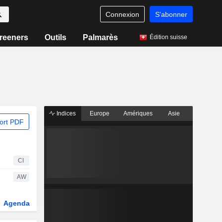
Connexion
S'abonner
reeners
Outils
Palmarès
Édition suisse
Indices
Europe
Amériques
Asie
ort PDF
CI
AW
Agenda
Secteur
Dérivés