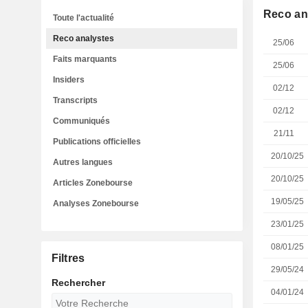
Reco an
Toute l'actualité
Reco analystes
25/06
Faits marquants
25/06
Insiders
02/12
Transcripts
02/12
Communiqués
21/11
Publications officielles
20/10/25
Autres langues
20/10/25
Articles Zonebourse
19/05/25
Analyses Zonebourse
23/01/25
08/01/25
Filtres
29/05/24
Rechercher
04/01/24