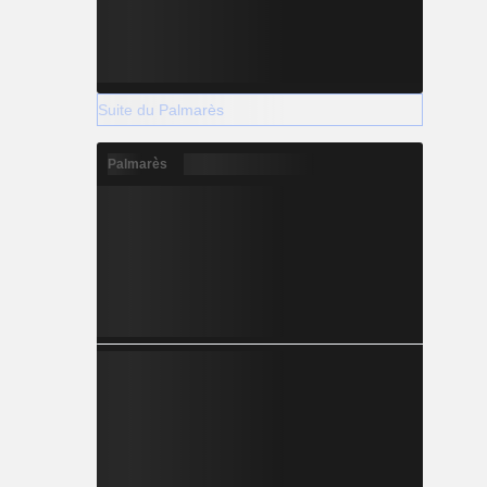
Suite du Palmarès
Palmarès