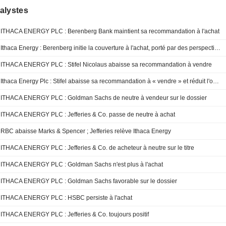
alystes
ITHACA ENERGY PLC : Berenberg Bank maintient sa recommandation à l'achat
Ithaca Energy : Berenberg initie la couverture à l'achat, porté par des perspectives de production pétrolière prometteuses
ITHACA ENERGY PLC : Stifel Nicolaus abaisse sa recommandation à vendre
Ithaca Energy Plc : Stifel abaisse sa recommandation à « vendre » et réduit l'objectif de cours
ITHACA ENERGY PLC : Goldman Sachs de neutre à vendeur sur le dossier
ITHACA ENERGY PLC : Jefferies & Co. passe de neutre à achat
RBC abaisse Marks & Spencer ; Jefferies relève Ithaca Energy
ITHACA ENERGY PLC : Jefferies & Co. de acheteur à neutre sur le titre
ITHACA ENERGY PLC : Goldman Sachs n'est plus à l'achat
ITHACA ENERGY PLC : Goldman Sachs favorable sur le dossier
ITHACA ENERGY PLC : HSBC persiste à l'achat
ITHACA ENERGY PLC : Jefferies & Co. toujours positif