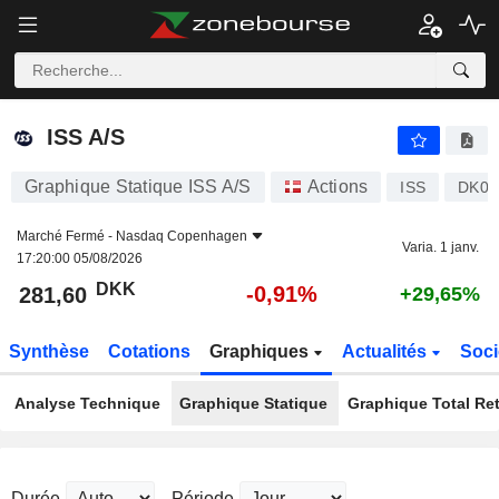
ISS A/S
281,60
kr
-0,91%
ISS A/S
Graphique Statique ISS A/S
Actions
ISS
DK00
Marché Fermé -
Nasdaq Copenhagen
Varia. 1 janv.
17:20:00 05/08/2026
DKK
-0,91%
281,60
+29,65%
Synthèse
Cotations
Graphiques
Actualités
Soci
Analyse Technique
Graphique Statique
Graphique Total Re
Durée
Période