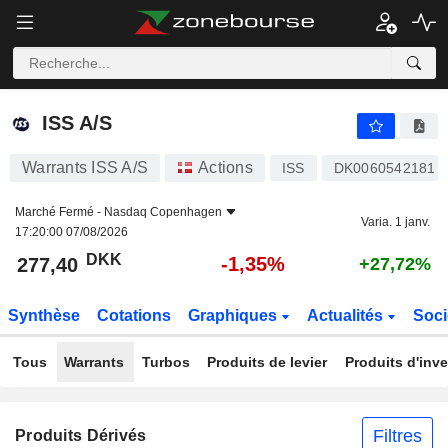
ISS A/S
277,40
kr
-1,35%
ISS A/S
Warrants ISS A/S
Actions
ISS
DK0060542181
Marché Fermé -
Nasdaq Copenhagen
Varia. 1 janv.
17:20:00 07/08/2026
DKK
-1,35%
277,40
+27,72%
Synthèse
Cotations
Graphiques
Actualités
Soci
Tous
Warrants
Turbos
Produits de levier
Produits d'inv
Filtres
Produits Dérivés