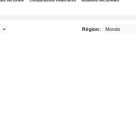
des sectoriels
Comparaisons Financières
Notations sectorielles
Région: