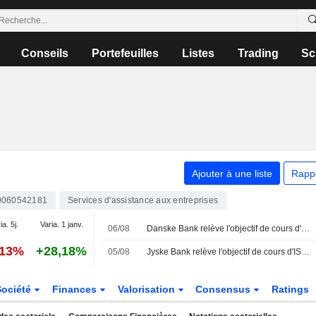
Conseils
Portefeuilles
Listes
Trading
Sc
Ajouter à une liste
Rapp
060542181
Services d'assistance aux entreprises
ia. 5j.
Varia. 1 janv.
06/08
Danske Bank relève l'objectif de cours d'ISS à 315 couronnes danoises (290), maintient sa recommandation à "conserver" - BN
,13%
+28,18%
05/08
Jyske Bank relève l'objectif de cours d'ISS à 315 couronnes danoises (280), réitère son conseil à l'achat - BN
Société
Finances
Valorisation
Consensus
Ratings