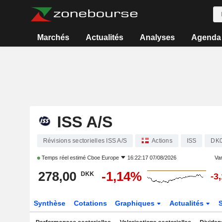
Marchés
Actualités
Analyses
Agenda
ISS A/S
Révisions sectorielles ISS A/S
Actions
ISS
DK0
Temps réel estimé
Cboe Europe
16:22:17 07/08/2026
Var
278,00
-1,14%
DKK
-3
Synthèse
Cotations
Graphiques
Actualités