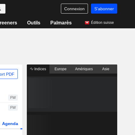
Connexion
S'abonner
reeners
Outils
Palmarès
Édition suisse
Indices
Europe
Amériques
Asie
ort PDF
FW
FW
Agenda
Secteur
Dérivés
Fonds et ETFs