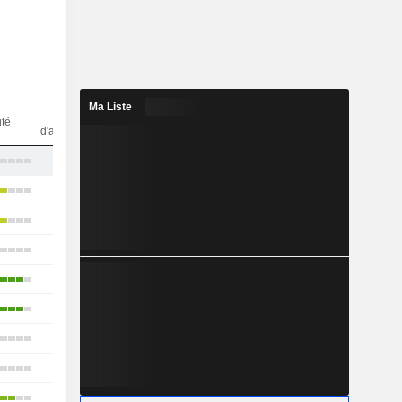
Ma Liste
Nbr
ité
d'analystes
12
16
11
15
17
12
13
11
8