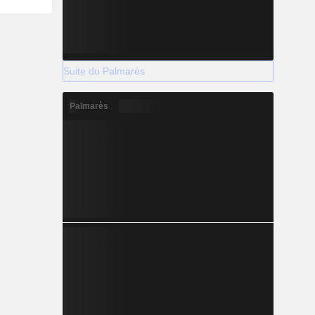
Suite du Palmarès
Palmarès