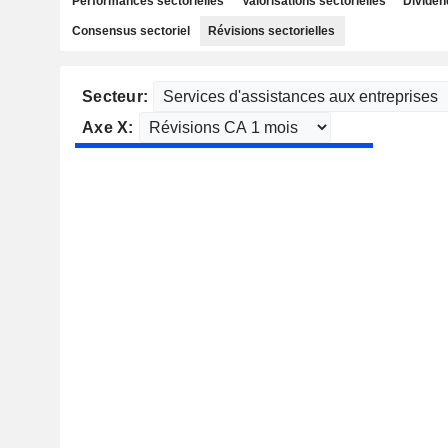
Performances sectorielles
Valorisations sectorielles
Dividen
Consensus sectoriel
Révisions sectorielles
Secteur:
Axe X: