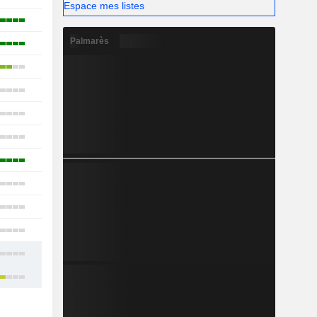
Espace mes listes
8
Palmarès
3
2
14
8
5
3
12
3
2
9
13