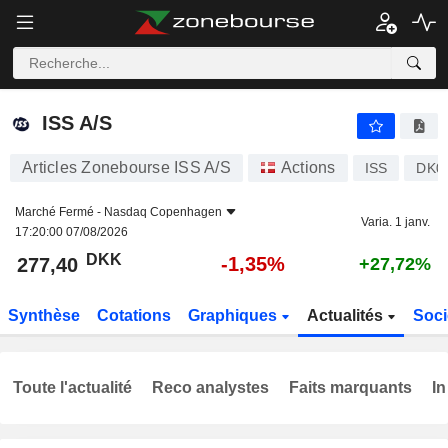
ISS A/S
277,40
kr
-1,35%
ISS A/S
Articles Zonebourse ISS A/S
Actions
ISS
DK0
Marché Fermé -
Nasdaq Copenhagen
Varia. 1 janv.
17:20:00 07/08/2026
DKK
-1,35%
277,40
+27,72%
Synthèse
Cotations
Graphiques
Actualités
Soci
Toute l'actualité
Reco analystes
Faits marquants
In