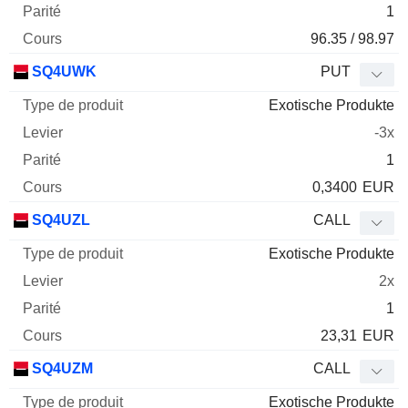
1
96.35 / 98.97
SQ4UWK
PUT
Exotische Produkte
-3x
1
0,3400
EUR
SQ4UZL
CALL
Exotische Produkte
2x
1
23,31
EUR
SQ4UZM
CALL
Exotische Produkte