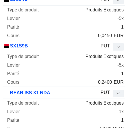
Produits Exotiques
-5x
1
0,0450
EUR
SX1S9B
PUT
Produits Exotiques
-5x
1
0,2400
EUR
PUT
BEAR ISS X1 NDA
Produits Exotiques
-1x
1