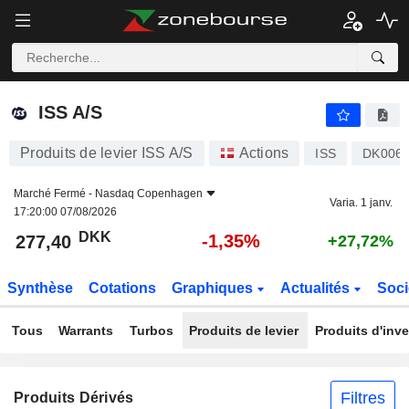
ISS A/S
277,40
kr
-1,35%
ISS A/S
Produits de levier ISS A/S
Actions
ISS
DK0060
Marché Fermé -
Nasdaq Copenhagen
Varia. 1 janv.
17:20:00 07/08/2026
DKK
-1,35%
277,40
+27,72%
Synthèse
Cotations
Graphiques
Actualités
Soci
Tous
Warrants
Turbos
Produits de levier
Produits d'inv
Filtres
Produits Dérivés