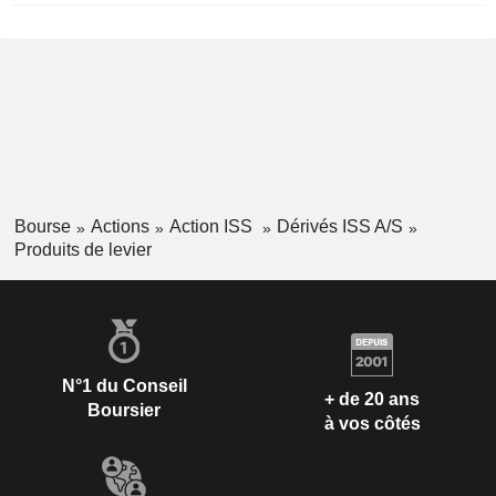
Bourse
Actions
Action ISS
Dérivés ISS A/S
Produits de levier
N°1 du Conseil
+ de 20 ans
Boursier
à vos côtés