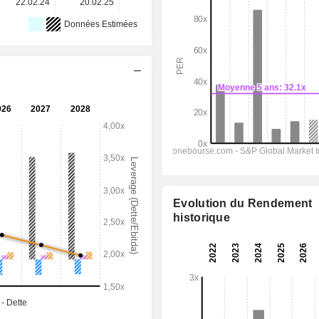
22.02.24
20.02.25
19.02.26
-
-
Données Estimées
Evolution du Rendement
historique