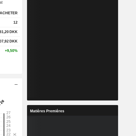
at
ACHETER
-
-
12
%
32,72%
81,20
DKK
07,92
DKK
x
1,98x
+9,50%
x
3,72x
%
1,13%
%
15,89%
%
29,93%
Matières Premières
8
33,8