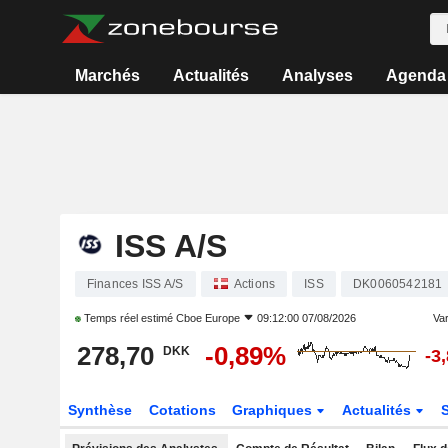
Marchés
Actualités
Analyses
Agenda
ISS A/S
Finances ISS A/S
Actions
ISS
DK0060542181
Temps réel estimé
Cboe Europe
09:12:00 07/08/2026
Var
278,70
-0,89%
DKK
-3
Synthèse
Cotations
Graphiques
Actualités