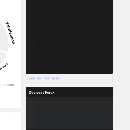
5,93%
-
2028
%
7,12%
Suite du Palmarès
%
5,39%
Devises / Forex
%
4,51%
%
3,49%
%
3,78%
s
%
108,28%