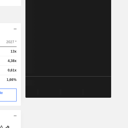
2027 *
13x
4,38x
0,61x
1,66%
de