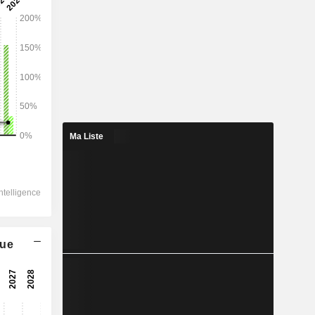
2028
99 485
4,23%
7 084
Ma Liste
4,85%
5 360
5,82%
-715,9
4 485
que
7,39%
3 473
6,97%