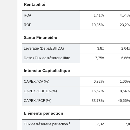
Rentabilité
ROA
1,41%
4,54%
ROE
10,85%
23,2%
Santé Financière
Leverage (Dette/EBITDA)
3,8x
2,64x
Dette / Flux de trésorerie libre
7,75x
6,66x
Intensité Capitalistique
CAPEX / CA (%)
0,82%
1,06%
CAPEX / EBITDA (%)
16,57%
18,54%
CAPEX / FCF (%)
33,78%
46,66%
Éléments par action
1
Flux de trésorerie par action
17,32
17,8