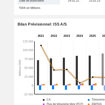
Date de publication
24.02.22
23.02.23
1
DKK en Millions
Bilan Prévisionnel: ISS A/S