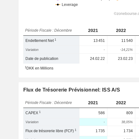
2021
2022
Période Fiscale : Décembre
1
Endettement Net
13 451
11 540
Variation
-
-14,21%
Date de publication
24.02.22
23.02.23
1
DKK en Millions
Flux de Trésorerie Prévisionnel: ISS A/S
2021
2022
Période Fiscale : Décembre
1
CAPEX
586
809
Variation
-
38,05%
1
Flux de trésorerie libre (FCF)
1 735
1 734