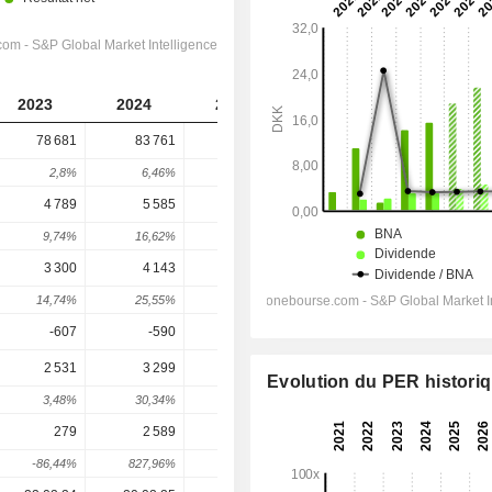
2023
2024
2025
2026
2027
78 681
83 761
84 684
90 476
95 447
2,8%
6,46%
1,1%
6,84%
5,49%
4 789
5 585
5 724
6 340
6 756
9,74%
16,62%
2,49%
10,77%
6,56%
3 300
4 143
4 169
4 715
5 065
14,74%
25,55%
0,63%
13,09%
7,44%
-607
-590
-661
-728,3
-744,3
2 531
3 299
3 289
3 876
4 176
Evolution du PER histori
3,48%
30,34%
-0,3%
17,84%
7,75%
279
2 589
2 603
3 008
3 247
-86,44%
827,96%
0,54%
15,55%
7,95%