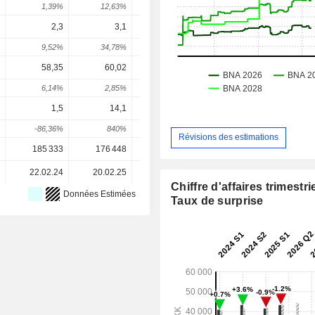
1,39%
12,63%
16,21%
13,27%
9,79
2,3
3,1
3,2
3,995
4,67
9,52%
34,78%
3,23%
24,85%
16,99
58,35
60,02
58,44
57,84
64,1
6,14%
2,85%
-2,63%
-1,03%
10,93
1,5
14,1
15,4
18,84
21,6
-86,36%
840%
9,22%
22,32%
14,84
Révisions des estimations
185 333
176 448
161 513
157 067
157 06
22.02.24
20.02.25
19.02.26
-
Chiffre d'affaires trimestrie
Données Estimées
Taux de surprise