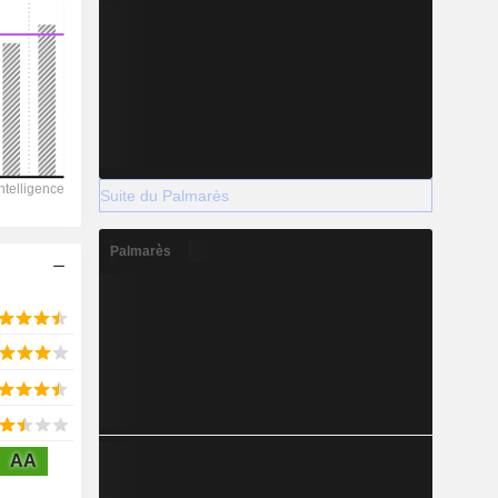
2028
14 008
-3,09%
Suite du Palmarès
-
Palmarès
2028
1 126
5,23%
AA
3 761