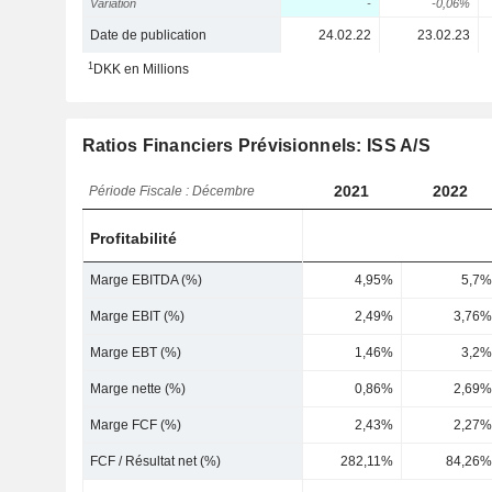
Variation
-
-0,06%
Date de publication
24.02.22
23.02.23
1
DKK en Millions
Ratios Financiers Prévisionnels: ISS A/S
2021
2022
Période Fiscale : Décembre
Profitabilité
Marge EBITDA (%)
4,95%
5,7%
Marge EBIT (%)
2,49%
3,76%
Marge EBT (%)
1,46%
3,2%
Marge nette (%)
0,86%
2,69%
Marge FCF (%)
2,43%
2,27%
FCF / Résultat net (%)
282,11%
84,26%