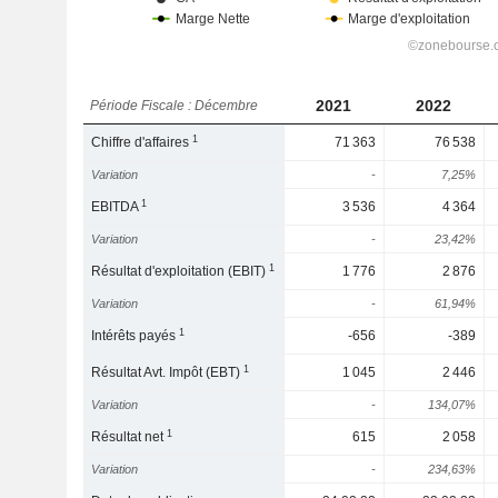
2021
2022
Période Fiscale : Décembre
1
Chiffre d'affaires
71 363
76 538
Variation
-
7,25%
1
EBITDA
3 536
4 364
Variation
-
23,42%
1
Résultat d'exploitation (EBIT)
1 776
2 876
Variation
-
61,94%
1
Intérêts payés
-656
-389
1
Résultat Avt. Impôt (EBT)
1 045
2 446
Variation
-
134,07%
1
Résultat net
615
2 058
Variation
-
234,63%