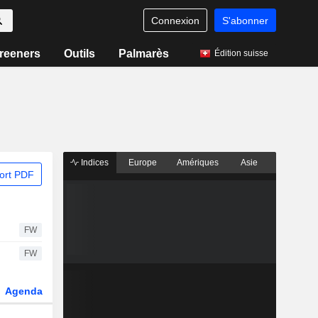
Connexion
S'abonner
reeners
Outils
Palmarès
Édition suisse
Indices
Europe
Amériques
Asie
ort PDF
FW
FW
Agenda
Secteur
Dérivés
Fonds et ETFs