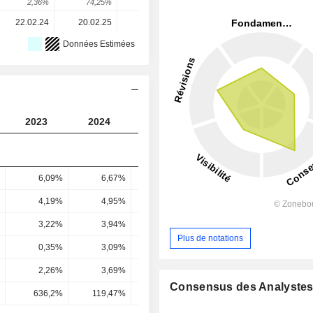
2,36%
74,25%
7,4%
6,51%
0,33%
22.02.24
20.02.25
19.02.26
-
-
Données Estimées
2023
2024
2025
2026
2027
6,09%
6,67%
6,76%
7,01%
7,08
4,19%
4,95%
4,92%
5,21%
5,31
3,22%
3,94%
3,88%
4,28%
4,38
Plus de notations
0,35%
3,09%
3,07%
3,32%
3,4
2,26%
3,69%
3,92%
3,91%
3,72
Consensus des Analyste
636,2%
119,47%
127,62%
117,64%
109,34