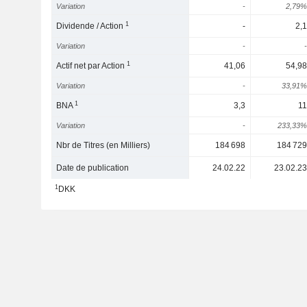
Variation
-
2,79%
1
Dividende / Action
-
2,1
Variation
-
-
1
Actif net par Action
41,06
54,98
Variation
-
33,91%
1
BNA
3,3
11
Variation
-
233,33%
Nbr de Titres (en Milliers)
184 698
184 729
Date de publication
24.02.22
23.02.23
1
DKK