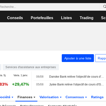
Conseils
Portefeuilles
Listes
Trading
Sc
Ajouter à une liste
Rapp
Services d'assistance aux entreprises
ia. 5j.
Varia. 1 janv.
06/08
Danske Bank relève l'objectif de cours d'ISS à 315 couronnes danoises (290), maintient sa recommandation à "conserver" - BN
,83%
+29,47%
05/08
Jyske Bank relève l'objectif de cours d'ISS à 315 couronnes danoises (280), réitère son conseil à l'achat - BN
Société
Finances
Valorisation
Consensus
Ratings