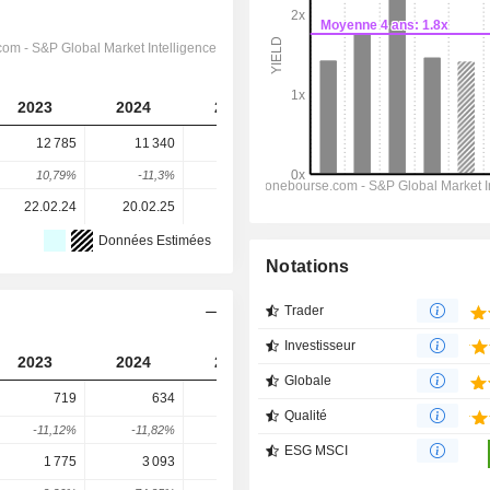
2023
2024
2025
2026
2027
12 785
11 340
13 227
14 548
14 455
10,79%
-11,3%
16,64%
9,99%
-0,64%
22.02.24
20.02.25
19.02.26
-
-
Données Estimées
Notations
Trader
Investisseur
2023
2024
2025
2026
2027
Globale
719
634
667
1 028
1 070
Qualité
-11,12%
-11,82%
5,21%
54,11%
4,07%
ESG MSCI
1 775
3 093
3 322
3 538
3 550