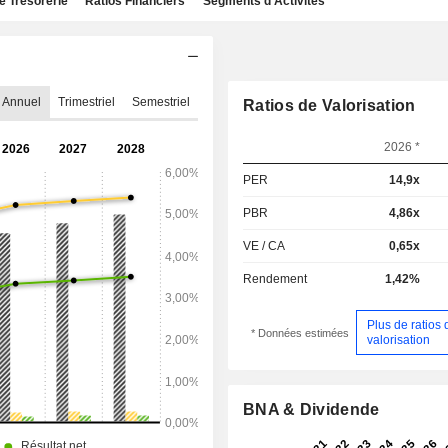
e Trésorerie
Ratios Financiers
Segments d'Activités
Annuel
Trimestriel
Semestriel
Ratios de Valorisation
2026 *
PER
14,9x
PBR
4,86x
VE / CA
0,65x
Rendement
1,42%
Plus de ratios 
* Données estimées
valorisation
BNA & Dividende