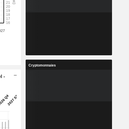
%
15,07%
4
5,28
%
12,97%
6
70,89
%
10,48%
3
24,52
%
13,35%
7
157 067
Cryptomonnaies
-
-
l -