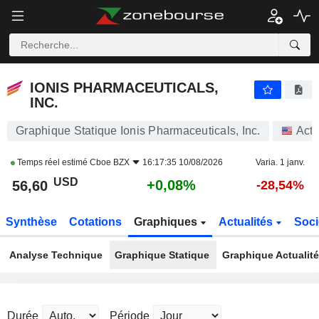
IONIS PHARMACEUTICALS, INC.
56,60
$
+0,08%
IONIS PHARMACEUTICALS,
INC.
Graphique Statique Ionis Pharmaceuticals, Inc.
Acti
Temps réel estimé
Cboe BZX
16:17:35 10/08/2026
Varia. 1 janv.
USD
+0,08%
56,60
-28,54%
Synthèse
Cotations
Graphiques
Actualités
Soci
Analyse Technique
Graphique Statique
Graphique Actualit
Durée
Période