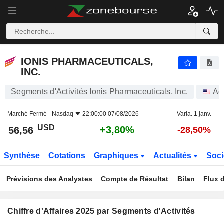
IONIS PHARMACEUTICALS, INC.
56,56
$
+3,80%
IONIS PHARMACEUTICALS,
INC.
Segments d'Activités Ionis Pharmaceuticals, Inc.
Ac
Marché Fermé -
Nasdaq
22:00:00 07/08/2026
Varia. 1 janv.
USD
+3,80%
56,56
-28,50%
Synthèse
Cotations
Graphiques
Actualités
Soci
Prévisions des Analystes
Compte de Résultat
Bilan
Flux d
Chiffre d'Affaires 2025 par Segments d'Activités