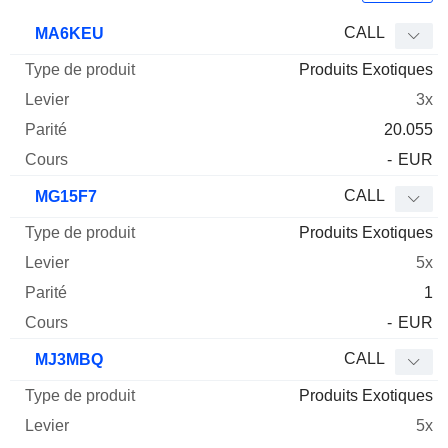
Type
CALL
MA6KEU
de
Produits Exotiques
Mnemo
Type
produit
Levier
Parité
Cours
3x
20.055
-
EUR
CALL
MG15F7
Produits Exotiques
5x
1
-
EUR
CALL
MJ3MBQ
Produits Exotiques
5x