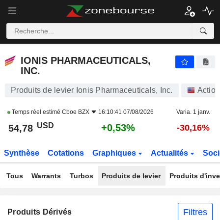
IONIS PHARMACEUTICALS, INC.
54,78
$
+0,53%
IONIS PHARMACEUTICALS,
INC.
Produits de levier Ionis Pharmaceuticals, Inc.
Actio
Temps réel estimé
Cboe BZX
16:10:41 07/08/2026
Varia. 1 janv.
USD
+0,53%
54,78
-30,16%
Synthèse
Cotations
Graphiques
Actualités
Soci
Tous
Warrants
Turbos
Produits de levier
Produits d'inv
Filtres
Produits Dérivés