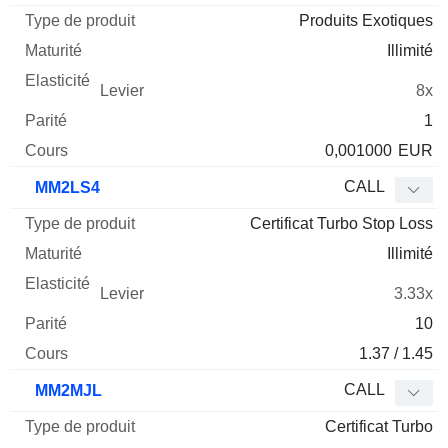
Produits Exotiques
Illimité
8x
1
0,001000
EUR
CALL
MM2LS4
Certificat Turbo Stop Loss
Illimité
3.33x
10
1.37 / 1.45
CALL
MM2MJL
Certificat Turbo