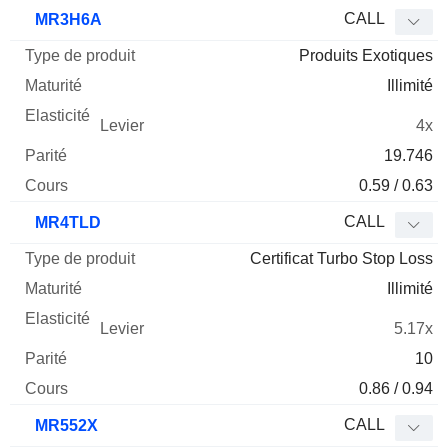
CALL
MR3H6A
Produits Exotiques
Illimité
4x
19.746
0.59 / 0.63
CALL
MR4TLD
Certificat Turbo Stop Loss
Illimité
5.17x
10
0.86 / 0.94
CALL
MR552X