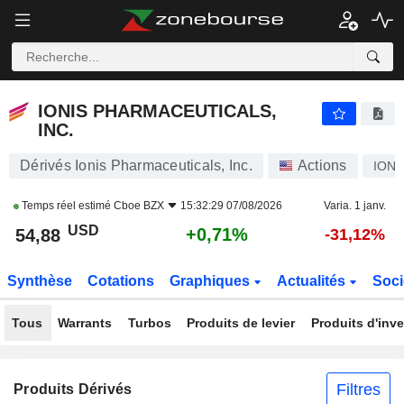
IONIS PHARMACEUTICALS, INC.
54,88
$
+0,71%
IONIS PHARMACEUTICALS,
INC.
Dérivés Ionis Pharmaceuticals, Inc.
Actions
ION
Temps réel estimé
Cboe BZX
15:32:29 07/08/2026
Varia. 1 janv.
USD
+0,71%
54,88
-31,12%
Synthèse
Cotations
Graphiques
Actualités
Soci
Tous
Warrants
Turbos
Produits de levier
Produits d'inv
Filtres
Produits Dérivés