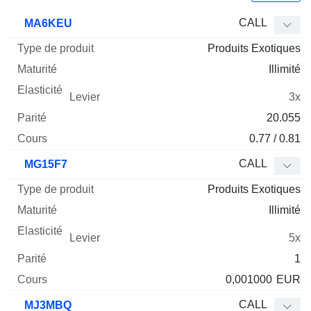
Type
CALL
MA6KEU
de
Produits Exotiques
Mnemo
Type
produit
Maturité
Elasticité
Levier
Parité
Co
Illimité
3x
20.055
0.77 / 0.81
CALL
MG15F7
Produits Exotiques
Illimité
5x
1
0,001000
EUR
CALL
MJ3MBQ