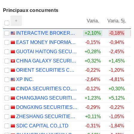
Principaux concurrents
V
Varia.
Varia. 5j.
INTERACTIVE BROKERS GROUP, INC.
+2,10%
-0,18%
EAST MONEY INFORMATION CO.,LTD.
-0,15%
-0,94%
GUOTAI HAITONG SECURITIES CO., LTD.
+0,28%
-2,45%
CHINA GALAXY SECURITIES CO., LTD.
+0,32%
+1,45%
ORIENT SECURITIES COMPANY LIMITED
-0,22%
-1,20%
XP INC.
-2,64%
-4,81%
CINDA SECURITIES CO., LTD.
-0,12%
+0,30%
CHANGJIANG SECURITIES COMPANY LIMITED
+1,23%
+5,12%
DONGXING SECURITIES CORPORATION LIMITED
-0,29%
-0,22%
ZHESHANG SECURITIES CO., LTD.
+0,11%
-1,05%
SDIC CAPITAL CO.,LTD
-0,31%
-1,84%