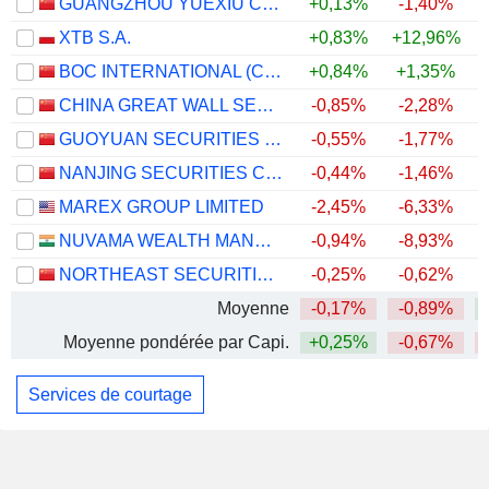
GUANGZHOU YUEXIU CAPITAL HOLDINGS GROUP CO., LTD.
+0,13%
-1,40%
XTB S.A.
+0,83%
+12,96%
+
BOC INTERNATIONAL (CHINA) CO., LTD.
+0,84%
+1,35%
CHINA GREAT WALL SECURITIES CO.,LTD.
-0,85%
-2,28%
GUOYUAN SECURITIES COMPANY LIMITED
-0,55%
-1,77%
NANJING SECURITIES CO., LTD.
-0,44%
-1,46%
MAREX GROUP LIMITED
-2,45%
-6,33%
NUVAMA WEALTH MANAGEMENT LIMITED
-0,94%
-8,93%
NORTHEAST SECURITIES CO., LTD.
-0,25%
-0,62%
Moyenne
-0,17%
-0,89%
Moyenne pondérée par Capi.
+0,25%
-0,67%
Services de courtage