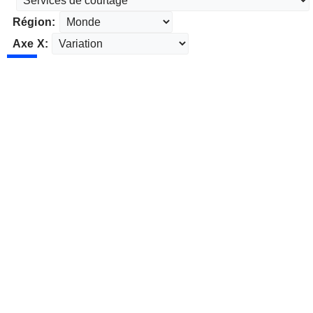
Région:
Axe X: