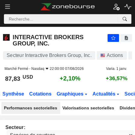
INTERACTIVE BROKERS GROUP, INC.
87,83
$
+2,10%
INTERACTIVE BROKERS
GROUP, INC.
Secteur Interactive Brokers Group, Inc.
Actions
I
Marché Fermé -
Nasdaq
22:00:00 07/08/2026
Varia. 1 janv.
USD
+2,10%
87,83
+36,57%
Synthèse
Cotations
Graphiques
Actualités
Soci
Performances sectorielles
Valorisations sectorielles
Dividen
Secteur: