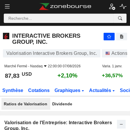
INTERACTIVE BROKERS GROUP, INC.
87,83
$
+2,10%
INTERACTIVE BROKERS
GROUP, INC.
Valorisation Interactive Brokers Group, Inc.
Actions
Marché Fermé -
Nasdaq
22:00:00 07/08/2026
Varia. 1 janv.
USD
+2,10%
87,83
+36,57%
Synthèse
Cotations
Graphiques
Actualités
Soci
Ratios de Valorisation
Dividende
Valorisation de l'Entreprise: Interactive Brokers
Group, Inc.