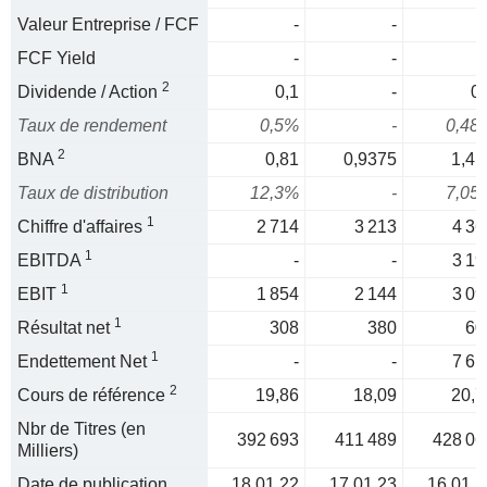
Valeur Entreprise / FCF
-
-
FCF Yield
-
-
2
Dividende / Action
0,1
-
0,
Taux de rendement
0,5%
-
0,48
2
BNA
0,81
0,9375
1,41
Taux de distribution
12,3%
-
7,05
1
Chiffre d'affaires
2 714
3 213
4 36
1
EBITDA
-
-
3 19
1
EBIT
1 854
2 144
3 09
1
Résultat net
308
380
60
1
Endettement Net
-
-
7 61
2
Cours de référence
19,86
18,09
20,7
Nbr de Titres (en
392 693
411 489
428 06
Milliers)
Date de publication
18.01.22
17.01.23
16.01.2