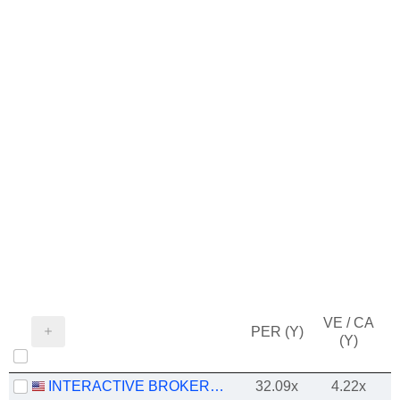
VE / CA
PER (Y)
(Y)
INTERACTIVE BROKERS GROUP, INC.
32.09x
4.22x