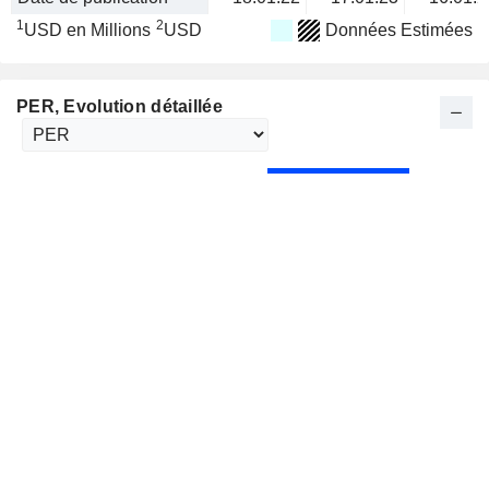
1
2
USD en Millions
USD
Données Estimées
PER
, Evolution détaillée