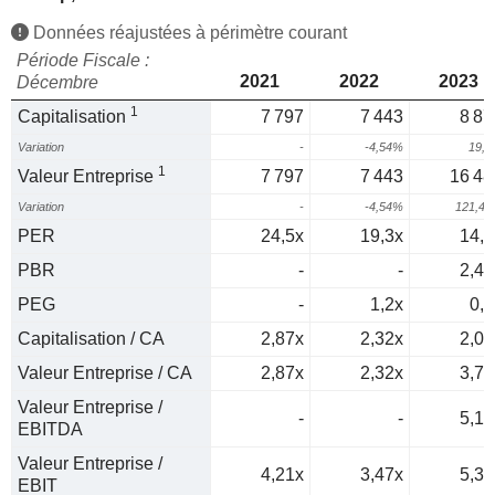
Données réajustées à périmètre courant
Période Fiscale :
2021
2022
2023
Décembre
1
Capitalisation
7 797
7 443
8 87
Variation
-
-4,54%
19,
1
Valeur Entreprise
7 797
7 443
16 48
Variation
-
-4,54%
121,4
PER
24,5x
19,3x
14,6
PBR
-
-
2,48
PEG
-
1,2x
0,3
Capitalisation / CA
2,87x
2,32x
2,03
Valeur Entreprise / CA
2,87x
2,32x
3,77
Valeur Entreprise /
-
-
5,16
EBITDA
Valeur Entreprise /
4,21x
3,47x
5,32
EBIT