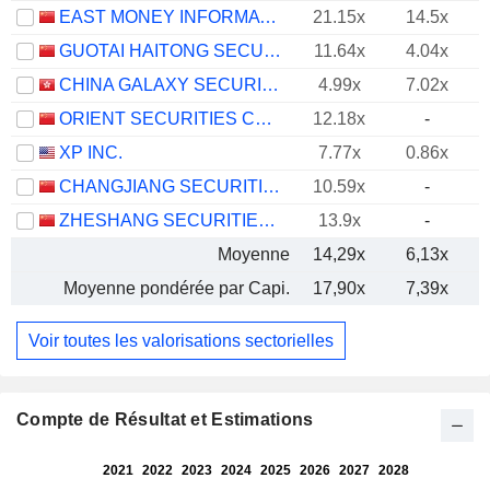
EAST MONEY INFORMATION CO.,LTD.
21.15x
14.5x
GUOTAI HAITONG SECURITIES CO., LTD.
11.64x
4.04x
CHINA GALAXY SECURITIES CO., LTD.
4.99x
7.02x
ORIENT SECURITIES COMPANY LIMITED
12.18x
-
XP INC.
7.77x
0.86x
CHANGJIANG SECURITIES COMPANY LIMITED
10.59x
-
ZHESHANG SECURITIES CO., LTD.
13.9x
-
Moyenne
14,29x
6,13x
Moyenne pondérée par Capi.
17,90x
7,39x
Voir toutes les valorisations sectorielles
Compte de Résultat et Estimations