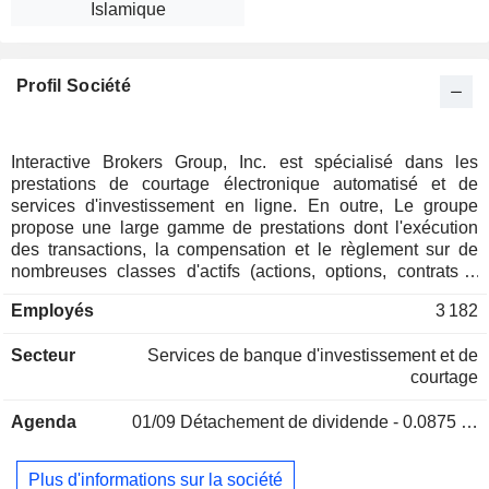
Islamique
Profil Société
Interactive Brokers Group, Inc. est spécialisé dans les
prestations de courtage électronique automatisé et de
services d'investissement en ligne. En outre, Le groupe
propose une large gamme de prestations dont l'exécution
des transactions, la compensation et le règlement sur de
nombreuses classes d'actifs (actions, options, contrats à
terme, devises, obligations, ETF, métaux précieux et
Employés
3 182
cryptomonnaies).
Secteur
Services de banque d'investissement et de
courtage
Agenda
01/09
Détachement de dividende - 0.0875 USD
Plus d'informations sur la société