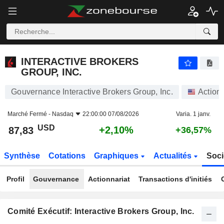
INTERACTIVE BROKERS GROUP, INC.
87,83
$
+2,10%
INTERACTIVE BROKERS
GROUP, INC.
Gouvernance Interactive Brokers Group, Inc.
Action
Marché Fermé -
Nasdaq
22:00:00 07/08/2026
Varia. 1 janv.
USD
+2,10%
87,83
+36,57%
Synthèse
Cotations
Graphiques
Actualités
Soci
Profil
Gouvernance
Actionnariat
Transactions d'initiés
Comité Exécutif: Interactive Brokers Group, Inc.