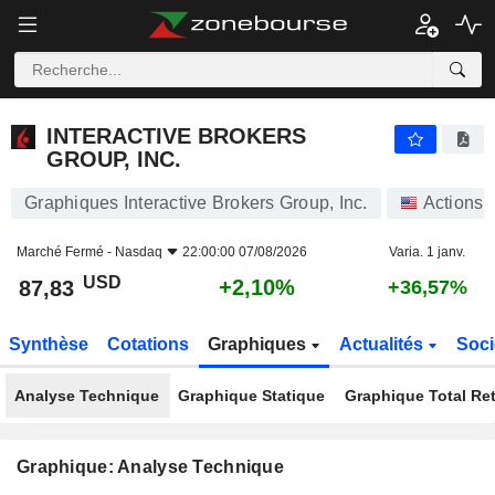
INTERACTIVE BROKERS GROUP, INC.
87,83
$
+2,10%
INTERACTIVE BROKERS
GROUP, INC.
Graphiques Interactive Brokers Group, Inc.
Actions
Marché Fermé -
Nasdaq
22:00:00 07/08/2026
Varia. 1 janv.
USD
+2,10%
87,83
+36,57%
Synthèse
Cotations
Graphiques
Actualités
Soci
Analyse Technique
Graphique Statique
Graphique Total Re
Graphique: Analyse Technique