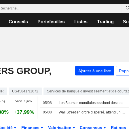
Conseils
Portefeuilles
Listes
Trading
Sc
ERS GROUP,
Ajouter à une liste
Rapp
KR
US45841N1072
Services de banque d'investissement et de courta
. 5j.
Varia. 1 janv.
05/08
Les Bourses mondiales touchent des records, sans s'emballer pour autant
88%
+37,99%
05/08
Wall Street en ordre dispersé, attend un accord entre Washington et Téhéran
Société
Finances
Valorisation
Consensus
Ratings