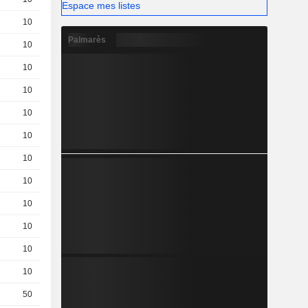
Espace mes listes
10
2,350
EUR
Palmarès
10
0,1030
EUR
10
0,0780
EUR
10
0,2250
EUR
10
0,1790
EUR
10
0,4200
EUR
10
0,3500
EUR
10
0,0120
EUR
10
0,6400
EUR
10
0,3500
EUR
10
0,7100
EUR
10
0,9000
EUR
50
0,3600
EUR