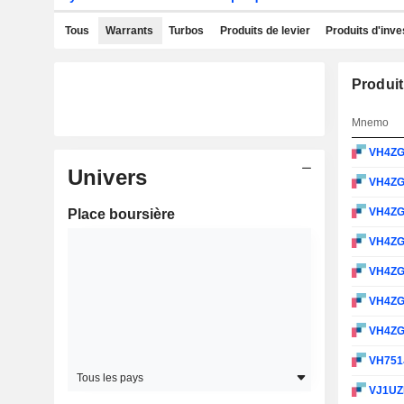
Tous
Warrants
Turbos
Produits de levier
Produits d'inv
Produit
Mnemo
VH4Z
Univers
VH4Z
VH4Z
Place boursière
VH4Z
VH4Z
VH4Z
VH4Z
VH751
Tous les pays
VJ1U