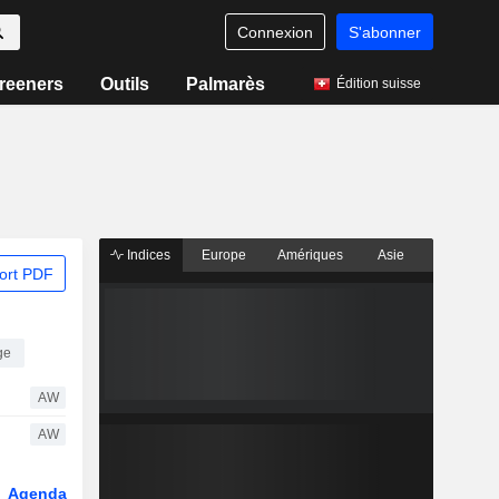
Connexion
S'abonner
reeners
Outils
Palmarès
Édition suisse
Indices
Europe
Amériques
Asie
ort PDF
ge
AW
AW
Agenda
Secteur
Dérivés
Fonds et ETFs