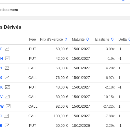
estissement
s Dérivés
Type
Prix d'exercice
Maturité
Elasticité
Delta
GF
PUT
60,00
€
15/01/2027
-3.09x
-1
GH
PUT
42,00
€
15/01/2027
-1.9x
-1
G1
CALL
68,00
€
15/01/2027
4.28x
1
G0
CALL
76,00
€
15/01/2027
6.97x
1
GK
PUT
48,00
€
15/01/2027
-2.18x
-1
GV
CALL
80,00
€
15/01/2027
10.15x
1
GW
CALL
92,00
€
15/01/2027
-27.22x
1
J
CALL
100,00
€
15/01/2027
-7.88x
1
ZB
PUT
50,00
€
18/12/2026
-2.29x
-1