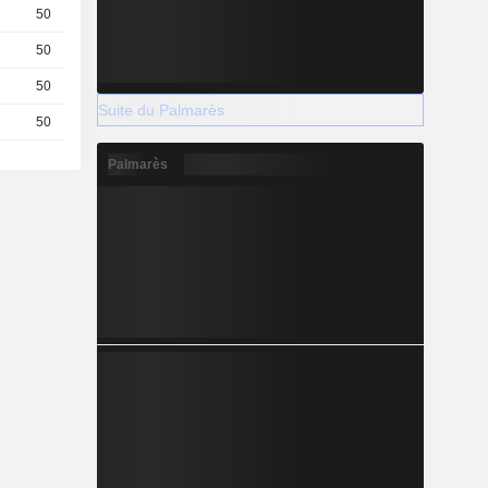
50
0,3900
EUR
50
0,3600
EUR
50
0,5100
EUR
Suite du Palmarès
50
0,5000
EUR
Palmarès