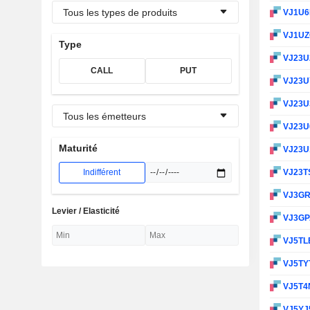
Tous les types de produits
VJ1U
VJ1U
Type
VJ23U
CALL
PUT
VJ23
VJ23U
Tous les émetteurs
VJ23U
Maturité
VJ23U
Indifférent
VJ23T
VJ3G
Levier / Elasticité
VJ3G
VJ5TL
VJ5TY
VJ5T4
VJ5YJ