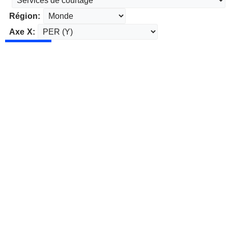
Région:
Axe X: