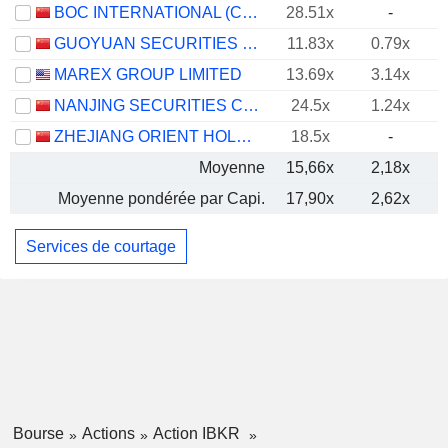
BOC INTERNATIONAL (CHINA) CO., LTD.
28.51x
-
GUOYUAN SECURITIES COMPANY LIMITED
11.83x
0.79x
MAREX GROUP LIMITED
13.69x
3.14x
NANJING SECURITIES CO., LTD.
24.5x
1.24x
ZHEJIANG ORIENT HOLDINGS GROUP CO., LTD.
18.5x
-
Moyenne
15,66x
2,18x
Moyenne pondérée par Capi.
17,90x
2,62x
Services de courtage
Bourse
Actions
Action IBKR