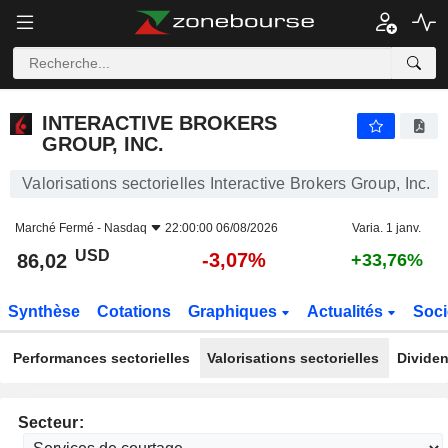
INTERACTIVE BROKERS GROUP, INC.
86,02
$
-3,07%
INTERACTIVE BROKERS
GROUP, INC.
Valorisations sectorielles Interactive Brokers Group, Inc.
Marché Fermé -
Nasdaq
22:00:00 06/08/2026
Varia. 1 janv.
USD
-3,07%
86,02
+33,76%
Synthèse
Cotations
Graphiques
Actualités
Soci
Performances sectorielles
Valorisations sectorielles
Dividen
Secteur: