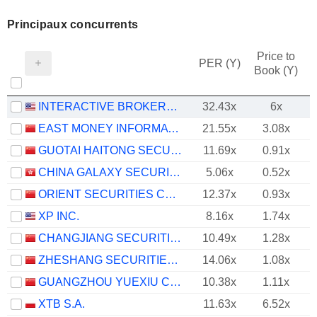
Principaux concurrents
Price to
PER (Y)
Book (Y)
INTERACTIVE BROKERS GROUP, INC.
32.43x
6x
EAST MONEY INFORMATION CO.,LTD.
21.55x
3.08x
GUOTAI HAITONG SECURITIES CO., LTD.
11.69x
0.91x
CHINA GALAXY SECURITIES CO., LTD.
5.06x
0.52x
ORIENT SECURITIES COMPANY LIMITED
12.37x
0.93x
XP INC.
8.16x
1.74x
CHANGJIANG SECURITIES COMPANY LIMITED
10.49x
1.28x
ZHESHANG SECURITIES CO., LTD.
14.06x
1.08x
GUANGZHOU YUEXIU CAPITAL HOLDINGS GROUP CO., LTD.
10.38x
1.11x
XTB S.A.
11.63x
6.52x