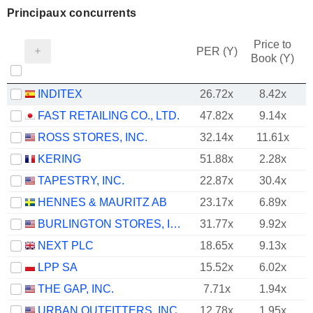
Principaux concurrents
Price to
PER (Y)
Book (Y)
INDITEX
26.72x
8.42x
FAST RETAILING CO., LTD.
47.82x
9.14x
ROSS STORES, INC.
32.14x
11.61x
KERING
51.88x
2.28x
TAPESTRY, INC.
22.87x
30.4x
HENNES & MAURITZ AB
23.17x
6.89x
BURLINGTON STORES, INC.
31.77x
9.92x
NEXT PLC
18.65x
9.13x
LPP SA
15.52x
6.02x
THE GAP, INC.
7.71x
1.94x
URBAN OUTFITTERS, INC.
12.78x
1.95x