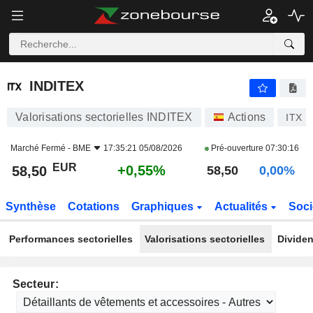
INDITEX
58,50
€
+0,55%
INDITEX
Valorisations sectorielles INDITEX
Actions
ITX
Marché Fermé -
BME
17:35:21 05/08/2026
Pré-ouverture
07:30:16
EUR
+0,55%
58,50
58,50
0,00%
Synthèse
Cotations
Graphiques
Actualités
Soci
Performances sectorielles
Valorisations sectorielles
Dividen
Secteur: