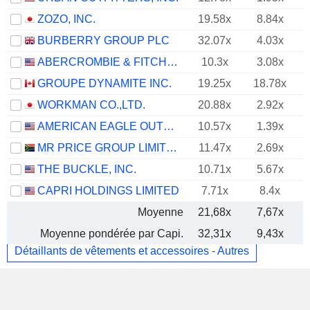
ZOZO, INC.
19.58x
8.84x
BURBERRY GROUP PLC
32.07x
4.03x
ABERCROMBIE & FITCH CO.
10.3x
3.08x
GROUPE DYNAMITE INC.
19.25x
18.78x
WORKMAN CO.,LTD.
20.88x
2.92x
AMERICAN EAGLE OUTFITTERS, INC.
10.57x
1.39x
MR PRICE GROUP LIMITED
11.47x
2.69x
THE BUCKLE, INC.
10.71x
5.67x
CAPRI HOLDINGS LIMITED
7.71x
8.4x
Moyenne
21,68x
7,67x
Moyenne pondérée par Capi.
32,31x
9,43x
Détaillants de vêtements et accessoires - Autres