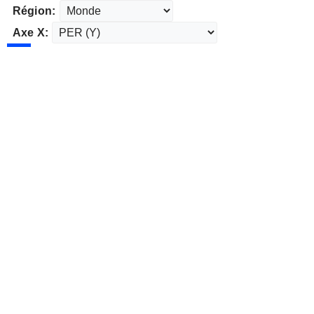
Région:
Axe X: