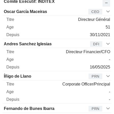
Comité Exécutif: INDITEX
Dirigeant
Titre
Age
Depuis
Oscar García Maceiras
CEO
Directeur Général
51
30/11/2021
Andres Sanchez Iglesias
DFI
Directeur Financier/CFO
-
16/05/2025
Íñigo de Llano
PRN
Corporate Officer/Principal
-
-
Fernando de Bunes Ibarra
PRN