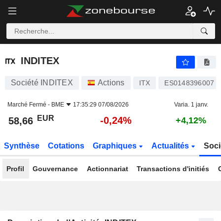
INDITEX
58,66
€
-0,24%
INDITEX
Société INDITEX
Actions
ITX
ES0148396007
Marché Fermé -
BME
17:35:29 07/08/2026
Varia. 1 janv.
EUR
-0,24%
58,66
+4,12%
Synthèse
Cotations
Graphiques
Actualités
Soci
Profil
Gouvernance
Actionnariat
Transactions d'initiés