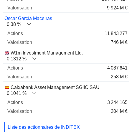
9 924 M €
Oscar García Maceiras
0,38 %
11 843 277
746 M €
W1m Investment Management Ltd.
0,1312 %
4 087 641
258 M €
Caixabank Asset Management SGIIC SAU
0,1041 %
3 244 165
204 M €
Liste des actionnaires de INDITEX