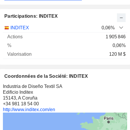
Participations: INDITEX
Nom
Actions
%
Valorisation
INDITEX
0,06%
1 905 846
0,06%
120 M $
Coordonnées de la Société: INDITEX
Industria de Diseño Textil SA
Edificio Inditex
15143, A Coruña
+34 981 18 54 00
http://www.inditex.com/en