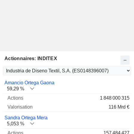
Actionnaires: INDITEX
Nom
Actions
%
Valorisation
Amancio Ortega Gaona
59,29 %
1 848 000 315
116 Mrd €
Sandra Ortega Mera
5,053 %
157 484 427