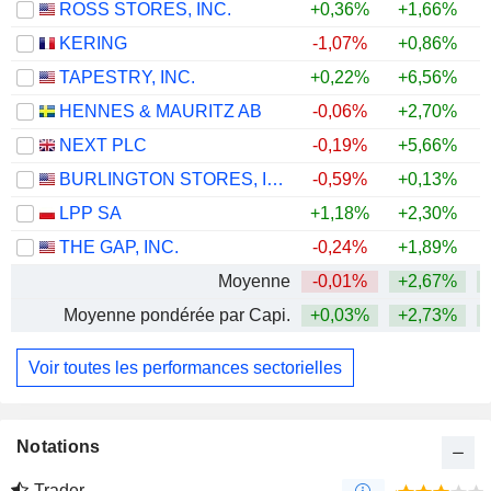
ROSS STORES, INC.
+0,36%
+1,66%
+
KERING
-1,07%
+0,86%
+
TAPESTRY, INC.
+0,22%
+6,56%
+
HENNES & MAURITZ AB
-0,06%
+2,70%
+
NEXT PLC
-0,19%
+5,66%
+
BURLINGTON STORES, INC.
-0,59%
+0,13%
+
LPP SA
+1,18%
+2,30%
+
THE GAP, INC.
-0,24%
+1,89%
Moyenne
-0,01%
+2,67%
+
Moyenne pondérée par Capi.
+0,03%
+2,73%
+
Voir toutes les performances sectorielles
Notations
Trader