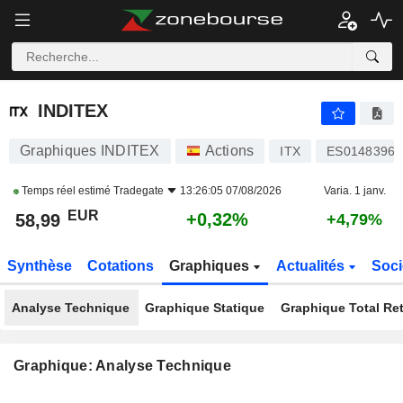
INDITEX
58,99
€
+0,32%
INDITEX
Graphiques INDITEX
Actions
ITX
ES01483960
Temps réel estimé
Tradegate
13:26:05 07/08/2026
Varia. 1 janv.
EUR
+0,32%
58,99
+4,79%
Synthèse
Cotations
Graphiques
Actualités
Soci
Analyse Technique
Graphique Statique
Graphique Total Re
Graphique: Analyse Technique