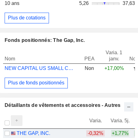
10 ans
5,26
37,63
Plus de cotations
Fonds positionnés: The Gap, Inc.
Varia. 1
Nom
PEA
janv.
Not
NEW CAPITAL US SMALL CP GR USD INS ACC
Non
+17,00%
Plus de fonds positionnés
Détaillants de vêtements et accessoires - Autres
Varia.
Varia. 5j.
THE GAP, INC.
-0,32%
+1,77%