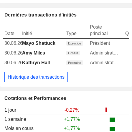
Dernières transactions d'initiés
Poste
Date
Initié
Type
principal
Qua
30.06.26
Mayo Shattuck
Président
5
Exercice
30.06.26
Amy Miles
Administrateur
1
Gratuit
30.06.26
Kathryn Hall
Administrateur
5
Exercice
Historique des transactions
Cotations et Performances
1 jour
-0,27%
1 semaine
+1,77%
Mois en cours
+1,77%