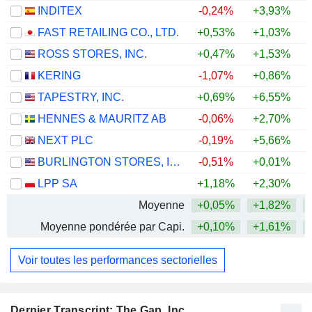
INDITEX
-0,24%
+3,93%
+
FAST RETAILING CO., LTD.
+0,53%
+1,03%
+
ROSS STORES, INC.
+0,47%
+1,53%
+
KERING
-1,07%
+0,86%
+
TAPESTRY, INC.
+0,69%
+6,55%
+
HENNES & MAURITZ AB
-0,06%
+2,70%
+
NEXT PLC
-0,19%
+5,66%
+
BURLINGTON STORES, INC.
-0,51%
+0,01%
+
LPP SA
+1,18%
+2,30%
+
Moyenne
+0,05%
+1,82%
+
Moyenne pondérée par Capi.
+0,10%
+1,61%
+
Voir toutes les performances sectorielles
Dernier Transcript: The Gap, Inc.