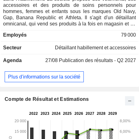
accessoires et des produits de soins personnels pour
hommes, femmes et enfants sous les marques Old Navy,
Gap, Banana Republic et Athleta. Il s'agit d'un détaillant
omnicanal, qui vend ses produits à la fois en magasin et en
ligne, par le biais de magasins gérés par la société et de
Employés
79 000
franchises, de sites web et d'accords avec des tiers. Ses
services omnicanaux comprennent l'achat en ligne avec
Secteur
Détaillant habillement et accessoires
retrait en magasin, la commande en magasin, la recherche
en magasin et l'expédition depuis le magasin, ainsi que des
Agenda
27/08
Publication des résultats - Q2 2027
expériences mobiles améliorées. Gap regroupe des
marques de vêtements et d’accessoires pour adultes
proposant les collections GapKids, babyGap, Gap Maternity,
Plus d'informations sur la société
GapBody et GapFit, ainsi que des collections en édition
limitée avec GapStudio et des marques partenaires. Athleta
est une marque haut de gamme de vêtements de sport et de
mode de vie destinée aux femmes et aux jeunes filles. Les
Compte de Résultat et Estimations
produits Athleta sont disponibles dans les magasins gérés
par la société aux États-Unis et au Canada, dans des points
de vente franchisés à travers le monde, ainsi qu’en ligne.