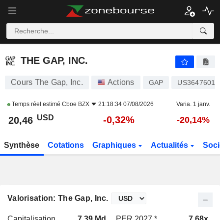
THE GAP, INC.
20,46
$
-0,32%
THE GAP, INC.
Cours The Gap, Inc.
Actions
GAP
US36476010
Temps réel estimé
Cboe BZX
21:18:34 07/08/2026
Varia. 1 janv.
USD
-0,32%
20,46
-20,14%
Synthèse
Cotations
Graphiques
Actualités
Soci
Valorisation: The Gap, Inc.
Capitalisation
7,39 Md
PER 2027 *
7,68x