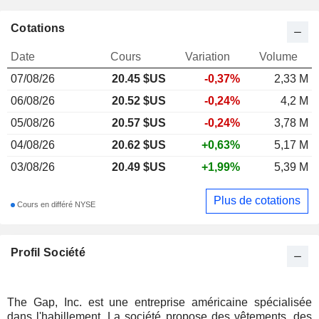
Cotations
Date
Cours
Variation
Volume
07/08/26
20.45
$US
-0,37%
2,33 M
06/08/26
20.52 $US
-0,24%
4,2 M
05/08/26
20.57 $US
-0,24%
3,78 M
04/08/26
20.62 $US
+0,63%
5,17 M
03/08/26
20.49 $US
+1,99%
5,39 M
Plus de cotations
Cours en différé NYSE
Profil Société
The Gap, Inc. est une entreprise américaine spécialisée
dans l'habillement. La société propose des vêtements, des