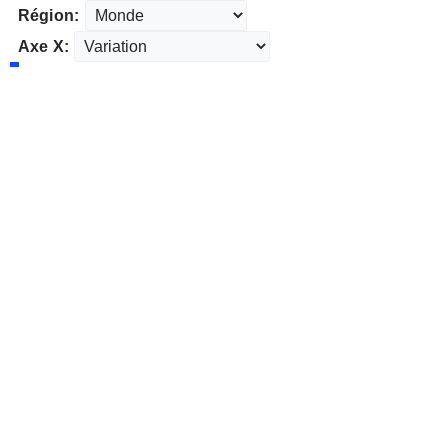
Région:
Axe X: