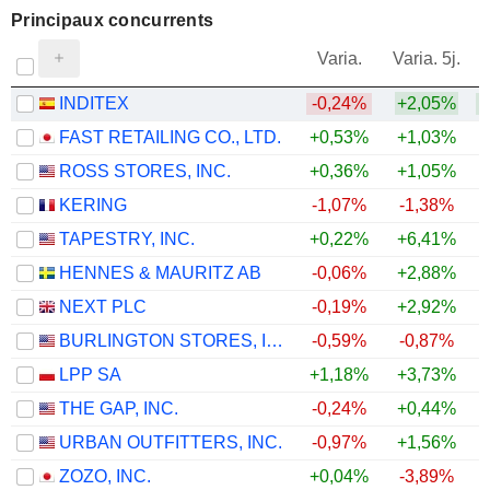
Principaux concurrents
V
Varia.
Varia. 5j.
INDITEX
-0,24%
+2,05%
FAST RETAILING CO., LTD.
+0,53%
+1,03%
ROSS STORES, INC.
+0,36%
+1,05%
+
KERING
-1,07%
-1,38%
+
TAPESTRY, INC.
+0,22%
+6,41%
+
HENNES & MAURITZ AB
-0,06%
+2,88%
NEXT PLC
-0,19%
+2,92%
BURLINGTON STORES, INC.
-0,59%
-0,87%
+
LPP SA
+1,18%
+3,73%
+
THE GAP, INC.
-0,24%
+0,44%
URBAN OUTFITTERS, INC.
-0,97%
+1,56%
+
ZOZO, INC.
+0,04%
-3,89%