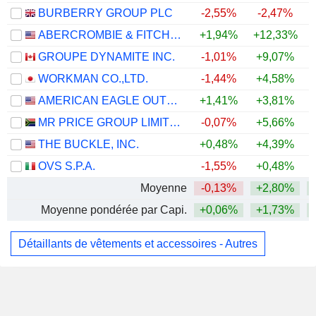
BURBERRY GROUP PLC
-2,55%
-2,47%
ABERCROMBIE & FITCH CO.
+1,94%
+12,33%
+
GROUPE DYNAMITE INC.
-1,01%
+9,07%
+
WORKMAN CO.,LTD.
-1,44%
+4,58%
AMERICAN EAGLE OUTFITTERS, INC.
+1,41%
+3,81%
MR PRICE GROUP LIMITED
-0,07%
+5,66%
THE BUCKLE, INC.
+0,48%
+4,39%
OVS S.P.A.
-1,55%
+0,48%
Moyenne
-0,13%
+2,80%
Moyenne pondérée par Capi.
+0,06%
+1,73%
Détaillants de vêtements et accessoires - Autres