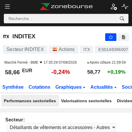
INDITEX
58,66
€
-0,24%
INDITEX
Secteur INDITEX
Actions
ITX
ES0148396007
Marché Fermé -
BME
17:35:29 07/08/2026
Après clôture
21:59:59
EUR
-0,24%
58,66
58,77
+0,19%
Synthèse
Cotations
Graphiques
Actualités
Soci
Performances sectorielles
Valorisations sectorielles
Dividen
Secteur: