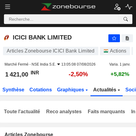
ICICI BANK LIMITED
1 421,00
₹
-2,50%
ICICI BANK LIMITED
Articles Zonebourse ICICI Bank Limited
Actions
Marché Fermé -
NSE India S.E.
13:05:08 07/08/2026
Varia. 1 janv.
INR
-2,50%
1 421,00
+5,82%
Synthèse
Cotations
Graphiques
Actualités
Soci
Toute l'actualité
Reco analystes
Faits marquants
In
Articles Zonebourse