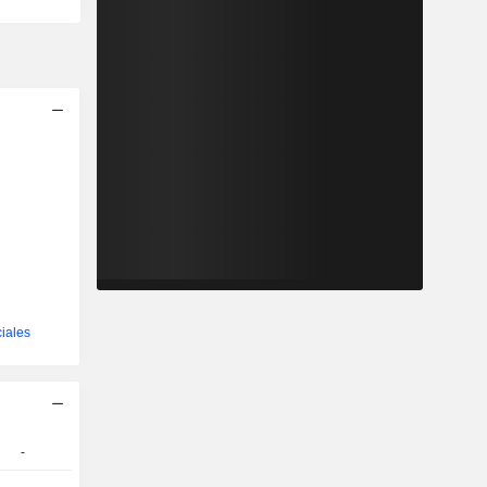
iales
-