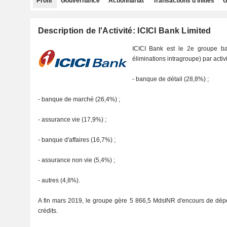
Profil
Gouvernance
Actionnariat
Transactions d'initiés
G
Description de l'Activité: ICICI Bank Limited
ICICI Bank est le 2e groupe ba
éliminations intragroupe) par activ
- banque de détail (28,8%) ;
- banque de marché (26,4%) ;
- assurance vie (17,9%) ;
- banque d'affaires (16,7%) ;
- assurance non vie (5,4%) ;
- autres (4,8%).
A fin mars 2019, le groupe gère 5 866,5 MdsINR d'encours de dép
crédits.