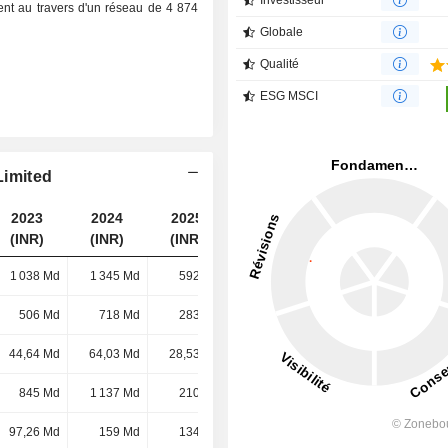
Investisseur
ent au travers d'un réseau de 4 874
Globale
Qualité
ESG MSCI
Limited
2023
2024
2025
2026
(INR)
(INR)
(INR)
(INR)
1 038 Md
1 345 Md
592 Md
1 624 Md
506 Md
718 Md
283 Md
878 Md
44,64 Md
64,03 Md
28,53 Md
75,17 Md
845 Md
1 137 Md
210 Md
1 384 Md
97,26 Md
159 Md
134 Md
200 Md