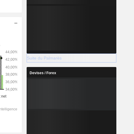
Suite du Palmarès
Devises / Forex