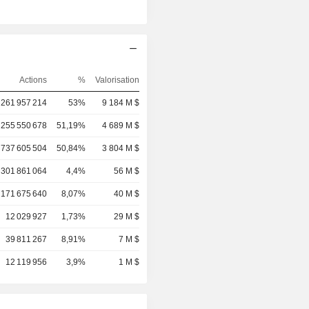
Actions
%
Valorisation
261 957 214
53%
9 184 M $
255 550 678
51,19%
4 689 M $
737 605 504
50,84%
3 804 M $
301 861 064
4,4%
56 M $
171 675 640
8,07%
40 M $
12 029 927
1,73%
29 M $
39 811 267
8,91%
7 M $
12 119 956
3,9%
1 M $