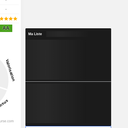
-
-
AA
Ma Liste