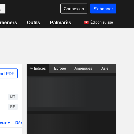
Connexion
S'abonner
reeners
Outils
Palmarès
Édition suisse
Indices
Europe
Amériques
Asie
ort PDF
MT
RE
teur
Dérivés
Fonds et ETFs