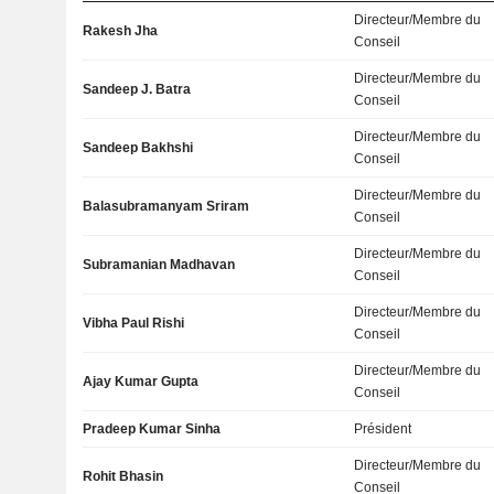
Directeur/Membre du
Rakesh Jha
Conseil
Directeur/Membre du
Sandeep J. Batra
Conseil
Directeur/Membre du
Sandeep Bakhshi
Conseil
Directeur/Membre du
Balasubramanyam Sriram
Conseil
Directeur/Membre du
Subramanian Madhavan
Conseil
Directeur/Membre du
Vibha Paul Rishi
Conseil
Directeur/Membre du
Ajay Kumar Gupta
Conseil
Pradeep Kumar Sinha
Président
Directeur/Membre du
Rohit Bhasin
Conseil