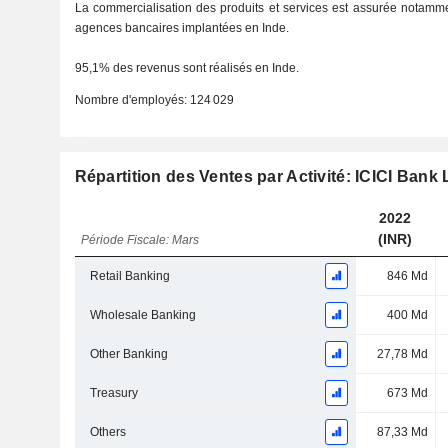
La commercialisation des produits et services est assurée notamm
agences bancaires implantées en Inde.
95,1% des revenus sont réalisés en Inde.
Nombre d'employés:
124 029
Répartition des Ventes par Activité: ICICI Bank 
2022
(INR)
Période Fiscale: Mars
Retail Banking
846 Md
Wholesale Banking
400 Md
Other Banking
27,78 Md
Treasury
673 Md
Others
87,33 Md