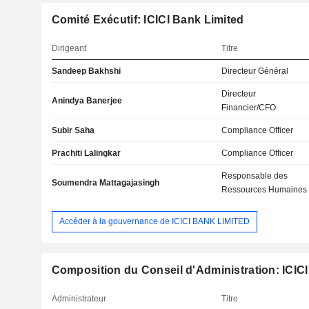
Comité Exécutif: ICICI Bank Limited
Dirigeant
Titre
Sandeep Bakhshi
Directeur Général
Directeur
Anindya Banerjee
Financier/CFO
Subir Saha
Compliance Officer
Prachiti Lalingkar
Compliance Officer
Responsable des
Soumendra Mattagajasingh
Ressources Humaines
Accéder à la gouvernance de ICICI BANK LIMITED
Composition du Conseil d'Administration: ICIC
Administrateur
Titre