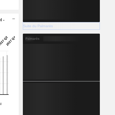
l -
Suite du Palmarès
Palmarès