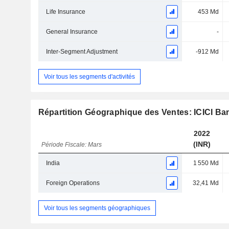
Life Insurance
453 Md
General Insurance
-
Inter-Segment Adjustment
-912 Md
Voir tous les segments d'activités
Répartition Géographique des Ventes: ICICI Ba
2022
(INR)
Période Fiscale: Mars
India
1 550 Md
Foreign Operations
32,41 Md
Voir tous les segments géographiques