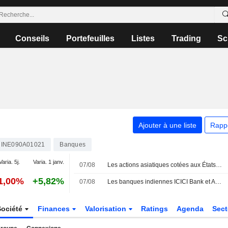
Conseils
Portefeuilles
Listes
Trading
Sc
Ajouter à une liste
Rapp
INE090A01021
Banques
Varia. 5j.
Varia. 1 janv.
07/08
Les actions asiatiques cotées aux États-Unis sous forme d'ADR progressent vendredi et terminent la semaine en hausse de 2 %
1,00%
+5,82%
07/08
Les banques indiennes ICICI Bank et Axis Bank sollicitent à nouveau le marché de la dette en dollars en moins de deux mois, selon des banquiers
Société
Finances
Valorisation
Ratings
Agenda
Sec