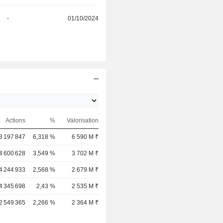
-
01/10/2024
Actions
%
Valorisation
3 197 847
6,318 %
6 590 M ₹
4 600 628
3,549 %
3 702 M ₹
4 244 933
2,568 %
2 679 M ₹
4 345 698
2,43 %
2 535 M ₹
2 549 365
2,266 %
2 364 M ₹