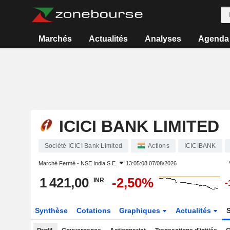
Marchés
Actualités
Analyses
Agenda
ICICI BANK LIMITED
Société ICICI Bank Limited
Actions
ICICIBANK
Marché Fermé -
NSE India S.E.
13:05:08 07/08/2026
1 421,00
-2,50%
INR
-
Synthèse
Cotations
Graphiques
Actualités