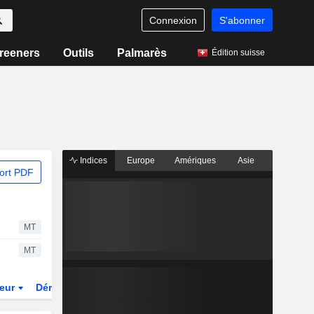
Connexion
S'abonner
reeners
Outils
Palmarès
Édition suisse
Indices
Europe
Amériques
Asie
ort PDF
MT
MT
teur
Dérivés
Fonds et ETFs