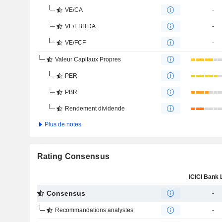
VE/CA
-
VE/EBITDA
-
VE/FCF
-
Valeur Capitaux Propres
PER
PBR
Rendement dividende
Plus de notes
Rating Consensus
Consensus
-
Recommandations analystes
-