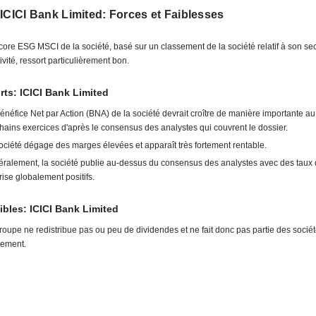
ICICI Bank Limited: Forces et Faiblesses
core ESG MSCI de la société, basé sur un classement de la société relatif à son se
tivité, ressort particulièrement bon.
rts: ICICI Bank Limited
énéfice Net par Action (BNA) de la société devrait croître de manière importante a
hains exercices d'après le consensus des analystes qui couvrent le dossier.
ociété dégage des marges élevées et apparaît très fortement rentable.
ralement, la société publie au-dessus du consensus des analystes avec des taux
rise globalement positifs.
ibles: ICICI Bank Limited
roupe ne redistribue pas ou peu de dividendes et ne fait donc pas partie des socié
ement.