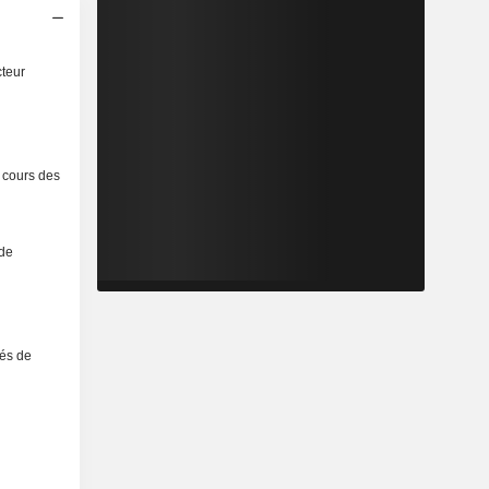
cteur
u cours des
 de
tés de