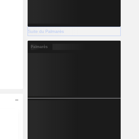
Suite du Palmarès
Palmarès