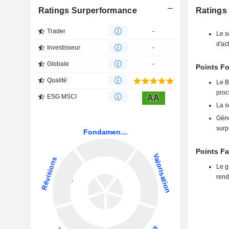
Ratings Surperformance
Ratings 
Trader
-
Le s
d'ac
Investisseur
-
Globale
-
Points Fo
Qualité
Le B
proc
ESG MSCI
AA
La s
Géné
surp
Points Fa
Le g
rend