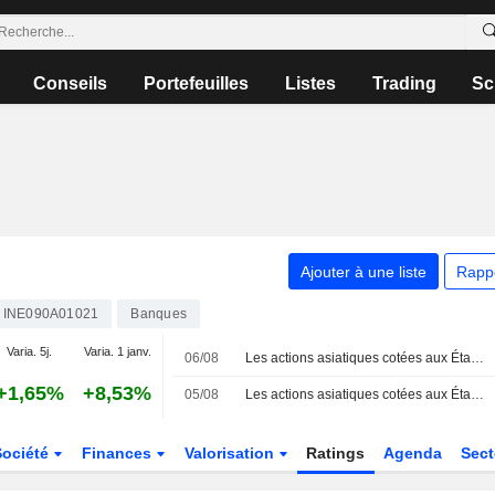
Conseils
Portefeuilles
Listes
Trading
Sc
Ajouter à une liste
Rapp
INE090A01021
Banques
Varia. 5j.
Varia. 1 janv.
06/08
Les actions asiatiques cotées aux États-Unis sous forme d'ADR progressent lors de la séance de jeudi
+1,65%
+8,53%
05/08
Les actions asiatiques cotées aux États-Unis sous forme d'ADR progressent lors de la séance de mercredi
Société
Finances
Valorisation
Ratings
Agenda
Sec