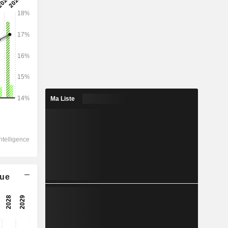
2029
1 798 178
14,46%
-
Ma Liste
-
1 136 817
16,22%
-
1 011 686
que
14,32%
761 182
14,36%