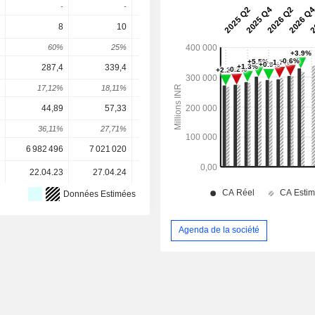
-
-
-
-
8
10
11
12
13,6
60%
25%
10%
9,09%
14,02
287,4
339,4
410,1
471,2
535,
17,12%
18,11%
20,82%
14,9%
13,7
44,89
57,33
65,89
69,2
80,7
36,11%
27,71%
14,93%
5,02%
16,63
6 982 496
7 021 020
7 122 952
7 161 190
7 175 61
22.04.23
27.04.24
19.04.25
18.04.26
Données Estimées
Agenda de la société