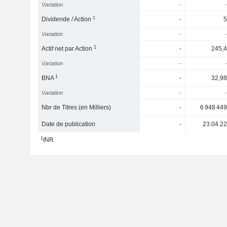
Variation
-
-
1
Dividende / Action
-
5
Variation
-
-
1
Actif net par Action
-
245,4
Variation
-
-
1
BNA
-
32,98
Variation
-
-
Nbr de Titres (en Milliers)
-
6 948 449
Date de publication
-
23.04.22
1
INR