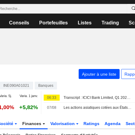
Conseils
Portefeuilles
Listes
Trading
Sc
Ajouter à une liste
Rapp
INE090A01021
Banques
Varia. 5j.
Varia. 1 janv.
06:33
Transcript : ICICI Bank Limited, Q1 2027 Earnings Call, Jul 18, 2026
1,00%
+5,82%
07/08
Les actions asiatiques cotées aux États-Unis sous forme d'ADR progressent vendredi et terminent la semaine en hausse de 2 %
Société
Finances
Valorisation
Ratings
Agenda
Sec