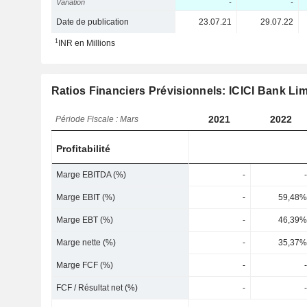
Variation
-
-
Date de publication
23.07.21
29.07.22
1
INR en Millions
Ratios Financiers Prévisionnels: ICICI Bank Lim
2021
2022
Période Fiscale : Mars
Profitabilité
Marge EBITDA (%)
-
-
Marge EBIT (%)
-
59,48%
Marge EBT (%)
-
46,39%
Marge nette (%)
-
35,37%
Marge FCF (%)
-
-
FCF / Résultat net (%)
-
-