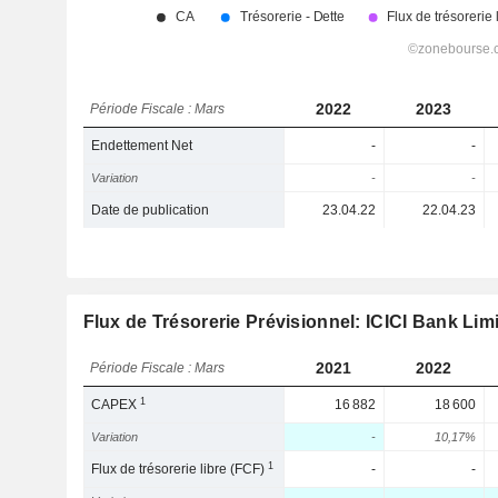
2022
2023
Période Fiscale : Mars
Endettement Net
-
-
Variation
-
-
Date de publication
23.04.22
22.04.23
Flux de Trésorerie Prévisionnel: ICICI Bank Lim
2021
2022
Période Fiscale : Mars
1
CAPEX
16 882
18 600
Variation
-
10,17%
1
Flux de trésorerie libre (FCF)
-
-