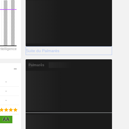
2029
-
-
Suite du Palmarès
-
Palmarès
-
-
-
AA