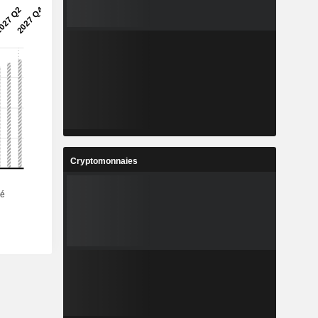
-
-
-
8
15,54
18,22
%
13,59%
17,25%
7
613,9
703,9
%
14,6%
14,66%
1
92,95
107,3
%
15,17%
15,43%
5
7 175 615
7 175 615
Cryptomonnaies
-
-
-