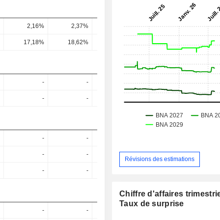
2,16%
2,37%
2,41%
2,33%
2,28
17,18%
18,62%
17,9%
16%
16,14
-
-
-
-
-
-
-
-
-
-
-
-
-
-
-
-
Révisions des estimations
-
-
-
-
Chiffre d'affaires trimestrie
Taux de surprise
-
-
-
-