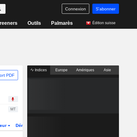
Connexion
S'abonner
reeners
Outils
Palmarès
Édition suisse
Indices
Europe
Amériques
Asie
ort PDF
MT
teur
Dérivés
Fonds et ETFs