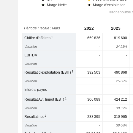
2022
2023
Période Fiscale : Mars
1
Chiffre d'affaires
659 836
819 600
Variation
-
24,21%
EBITDA
-
-
Variation
-
-
1
Résultat d'exploitation (EBIT)
392 503
490 868
Variation
-
25,06%
Intérêts payés
-
-
1
Résultat Avt. Impôt (EBT)
306 089
424 212
Variation
-
38,59%
1
Résultat net
233 395
318 965
Variation
-
36,66%