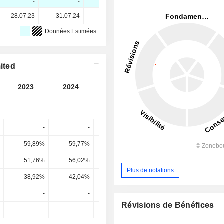
-
-
-
-
28.07.23
31.07.24
25.07.25
18.07.26
Données Estimées
ited
2023
2024
2025
2026
2027
-
-
-
-
59,89%
59,77%
61,36%
60,25%
61,43
51,76%
56,02%
57,09%
55,72%
56,12
Plus de notations
38,92%
42,04%
43,06%
42,2%
42,29
-
-
-
-
Révisions de Bénéfices
-
-
-
-