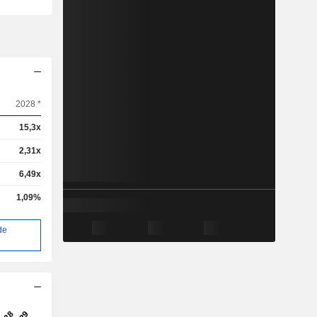
2028 *
15,3x
2,31x
6,49x
1,09%
de