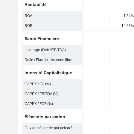
Rentabilité
ROA
-
1,84%
ROE
-
14,68%
Santé Financière
Leverage (Dette/EBITDA)
-
-
Dette / Flux de trésorerie libre
-
-
Intensité Capitalistique
CAPEX / CA (%)
-
-
CAPEX / EBITDA (%)
-
-
CAPEX / FCF (%)
-
-
Éléments par action
1
Flux de trésorerie par action
-
-