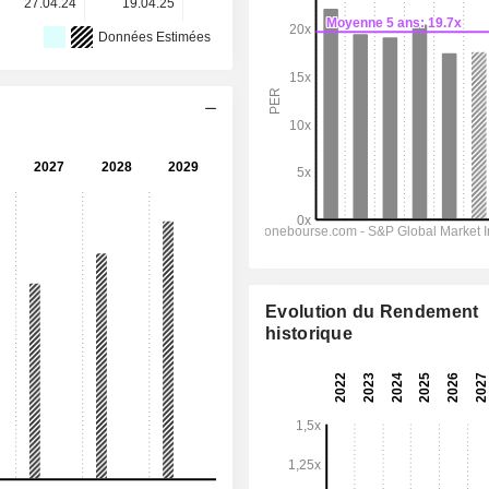
27.04.24
19.04.25
18.04.26
-
-
Données Estimées
Evolution du Rendement
historique