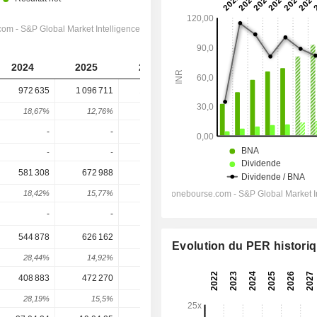
2024
2025
2026
2027
2028
972 635
1 096 711
1 188 328
1 366 003
1 571 044
18,67%
12,76%
8,35%
14,95%
15,01%
-
-
-
-
-
-
-
-
-
-
581 308
672 988
715 989
839 174
978 159
18,42%
15,77%
6,39%
17,2%
16,56%
-
-
-
-
-
544 878
626 162
662 184
766 655
884 964
Evolution du PER histori
28,44%
14,92%
5,75%
15,78%
15,43%
408 883
472 270
501 466
577 647
665 613
28,19%
15,5%
6,18%
15,19%
15,23%