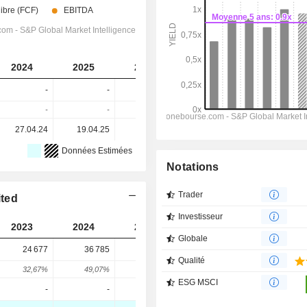
2024
2025
2026
2027
2028
-
-
-
-
-
-
-
-
-
-
27.04.24
19.04.25
18.04.26
-
-
Données Estimées
Notations
Trader
ited
Investisseur
2023
2024
2025
2026
Globale
24 677
36 785
47 700
37 300
Qualité
32,67%
49,07%
29,67%
-21,8%
ESG MSCI
-
-
-
-