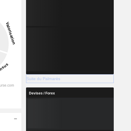
2028
2029
-
-
-
Suite du Palmarès
%
62,26%
63,22%
Devises / Forex
%
56,33%
56,26%
%
42,37%
42,33%
-
-
-
-
-
-