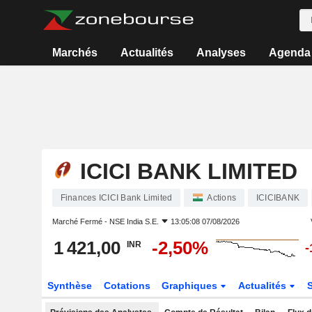
Marchés
Actualités
Analyses
Agenda
ICICI BANK LIMITED
Finances ICICI Bank Limited
Actions
ICICIBANK
Marché Fermé -
NSE India S.E.
13:05:08 07/08/2026
1 421,00
-2,50%
INR
-
Synthèse
Cotations
Graphiques
Actualités