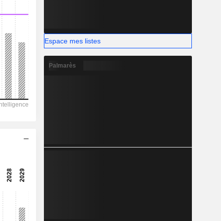
-
Espace mes listes
Palmarès