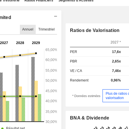
e Trésorerie
Ratios Financiers
Segments d'Activités
mited
Annuel
Trimestriel
Ratios de Valorisation
2027 *
PER
17,6x
PBR
2,65x
VE / CA
7,46x
Rendement
0,96%
Plus de ratios 
* Données estimées
valorisation
BNA & Dividende